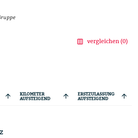
Gruppe
vergleichen (0)
KILOMETER
ERSTZULASSUNG
arrow_upward
arrow_upward
arrow_upward
AUFSTEIGEND
AUFSTEIGEND
Z