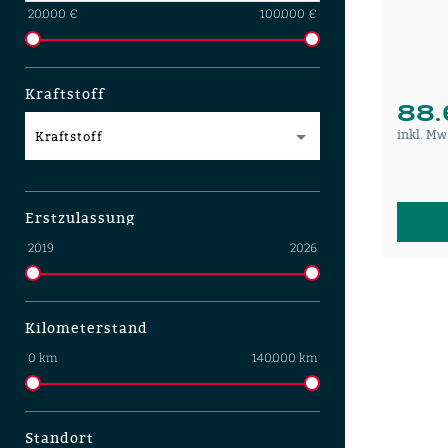
20.000 €
100.000 €
Kraftstoff
88.
inkl. Mw
Kraftstoff
Erstzulassung
2019
2026
Kilometerstand
0 km
140.000 km
Standort