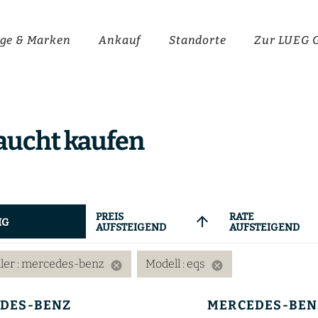
ge & Marken
Ankauf
Standorte
Zur LUEG 
aucht kaufen
PREIS
RATE
arrow_upward
IG
AUFSTEIGEND
AUFSTEIGEND
ller
: mercedes-benz
Modell
: eqs
cancel
cancel
DES-BENZ
MERCEDES-BEN