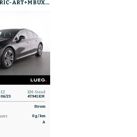
EQS 450+ ELECTRIC-ART+MBUX+DLIGHT+PANO+AIRM+20
EZ
KM-Stand
06/23
47.941 KM
Strom
iert:
0 g / km
A