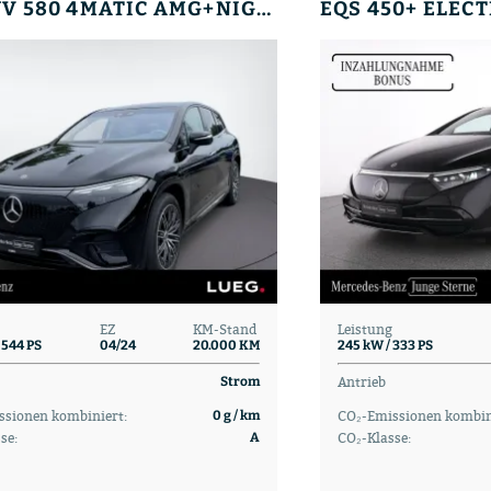
EQS SUV 580 4MATIC AMG+NIGHT+HUD+BURM+AIRM+PANO
EZ
KM-Stand
Leistung
 544 PS
04/24
20.000 KM
245 kW / 333 PS
Antrieb
Strom
ssionen kombiniert:
CO₂-Emissionen kombin
0 g / km
se:
CO₂-Klasse:
A