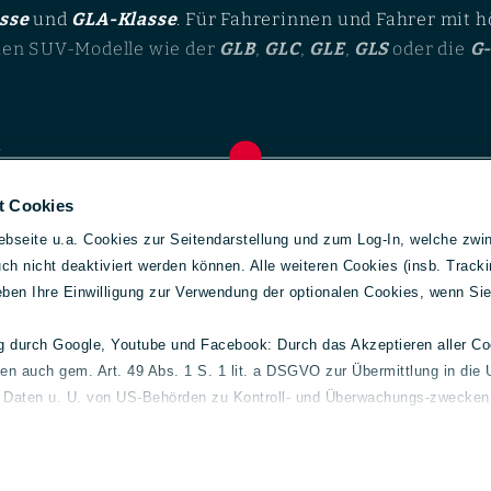
sse
und
GLA-Klasse
. Für Fahrerinnen und Fahrer mit 
hen SUV-Modelle wie der
GLB
,
GLC
,
GLE
,
GLS
oder die
G-
umfasst das Portfolio Limousinen, Kombis, Coupés, Ca
…
ie den Citan, Vito oder Sprinter.
elder
Gebrauchtwagen
Allg
t Cookies
l und-
Mercedes-Benz
Konta
bseite u.a. Cookies zur Seitendarstellung und zum Log-In, welche zwin
Volvo
Impre
 Diesel, Hybrid und Elektr
h nicht deaktiviert werden können. Alle weiteren Cookies (insb. Tracki
smart
Daten
geben Ihre Einwilligung zur Verwendung der optionalen Cookies, wenn Si
Fuso
Cooki
des-Benz gebraucht kaufen möchte, findet je nach Mo
Barrie
ng durch Google, Youtube und Facebook: Durch das Akzeptieren aller C
triebskonzepte. Neben klassischen Benzin- und Diese
ten auch gem. Art. 49 Abs. 1 S. 1 lit. a DSGVO zur Übermittlung in die 
Streit
eit vielen Jahren Plug-in-Hybrid-Modelle sowie vollel
e Daten u. U. von US-Behörden zu Kontroll- und Überwachungs-zwecken 
 Transparenz. Für Hinweisgeber haben wir daher den fol
 finden Sie unter
lueg.de/datenschutz
.
ch erweitert Mercedes-Benz das Angebot kontinuierlic
mühungen, sowie die Grundsatzerklärung zur Achtung