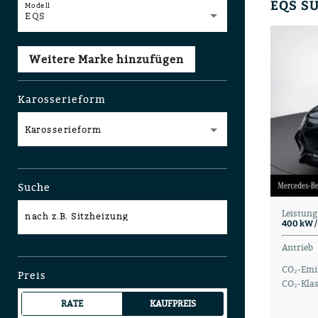
Modell
EQS
Weitere Marke hinzufügen
Karosserieform
Karosserieform
Suche
Leistung
nach z.B. Sitzheizung
400 kW /
Antrieb
CO₂-Emi
Preis
CO₂-Klas
RATE
KAUFPREIS