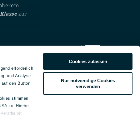
höherem
Klasse
zur
brios sowie
emein
Cookies zulassen
kt
gend erforderlich
ssum
o
ng- und Analyse-
Nur notwendige Cookies
schutz
e auf den Button
verwenden
e-Erklärung
dell
refreiheitsinformationen
ookies stimmen
lmotoren bietet
USA zu. Hierbei
beilegung
ektrische
verarbeitet
genden Link bereitgestellt:
h und integriert
Nach oben
 der Menschenrechte und