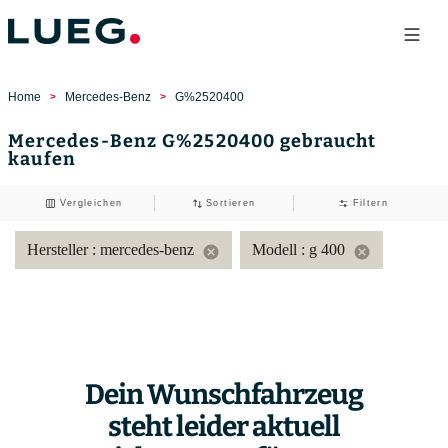
Home
Mercedes-Benz
G%2520400
Mercedes-Benz G%2520400 gebraucht
kaufen
Vergleichen
Sortieren
Filtern
Hersteller
: mercedes-benz
Modell
: g 400
cancel
cancel
Dein Wunschfahrzeug
steht leider aktuell