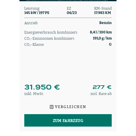
Leistung
EZ
KM-Stand
145 kW / 197 PS
06/23
17.983 KM
Antrieb
Benzin
Energieverbrauch kombiniert:
8,4 l / 100 km
CO₂-Emissionen kombiniert:
191,0 g / km
CO₂-Klasse
G
31.950 €
277 €
inkl. MwSt.
mtl. Rate ab
VERGLEICHEN
ZUM FAHRZEUG