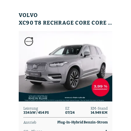
VOLVO
XC90 T8 RECHRAGE CORE CORE AHK+LM20+WINTERPAK+NAVI
Leistung
EZ
KM-Stand
334 kW / 454 PS
07/24
14.949 KM
Antrieb
Plug-In-Hybrid Benzin-Strom