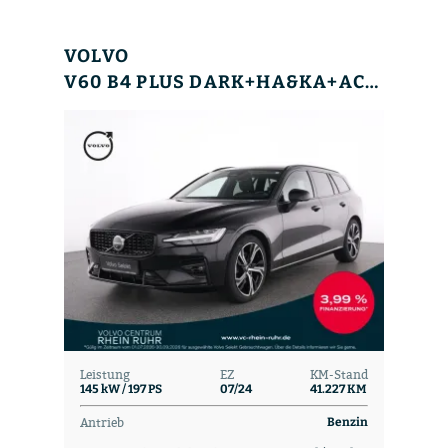
VOLVO
V60 B4 PLUS DARK+HA&KA+ACC+BLIS+MEMRY+LEDER+DAB
Leistung
EZ
KM-Stand
145 kW / 197 PS
07/24
41.227 KM
Antrieb
Benzin