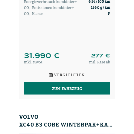
Energieverbrauch kombiniert:
6,9 l / 100 km
CO₂-Emissionen kombiniert:
156,0 g / km
CO₂-Klasse
F
31.990 €
277 €
inkl. MwSt.
mtl. Rate ab
VERGLEICHEN
ZUM FAHRZEUG
VOLVO
XC40 B3 CORE WINTERPAK+KAMERA+NAVI+LED+LM18+DAB