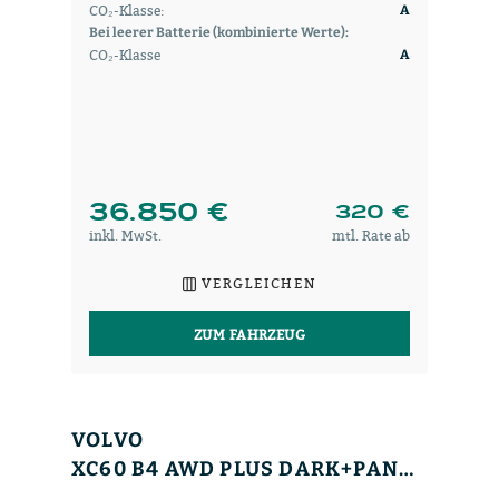
CO₂-Klasse:
A
Bei leerer Batterie (kombinierte Werte):
CO₂-Klasse
A
36.850 €
320 €
inkl. MwSt.
mtl. Rate ab
VERGLEICHEN
ZUM FAHRZEUG
VOLVO
XC60 B4 AWD PLUS DARK+PANO+WINTERPAK+MEMORY+