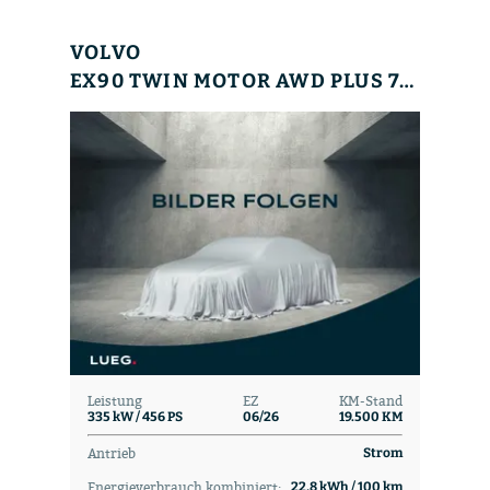
VOLVO
EX90 TWIN MOTOR AWD PLUS 7-SITZER 106KWH
Leistung
EZ
KM-Stand
335 kW / 456 PS
06/26
19.500 KM
Antrieb
Strom
Energieverbrauch kombiniert:
22,8 kWh / 100 km