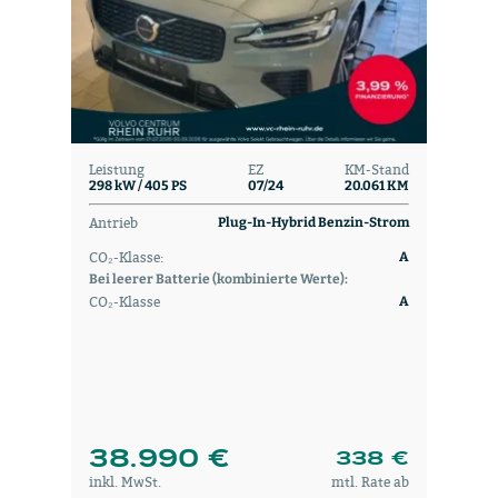
Leistung
EZ
KM-Stand
298 kW / 405 PS
07/24
20.061 KM
Antrieb
Plug-In-Hybrid Benzin-Strom
CO₂-Klasse:
A
Bei leerer Batterie (kombinierte Werte):
CO₂-Klasse
A
38.990 €
338 €
inkl. MwSt.
mtl. Rate ab