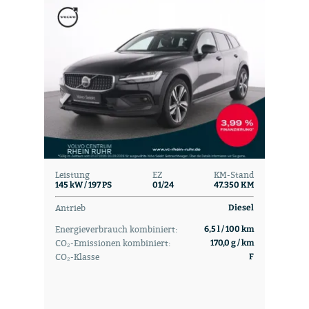
Leistung
EZ
KM-Stand
145 kW / 197 PS
01/24
47.350 KM
Antrieb
Diesel
Energieverbrauch kombiniert:
6,5 l / 100 km
CO₂-Emissionen kombiniert:
170,0 g / km
CO₂-Klasse
F