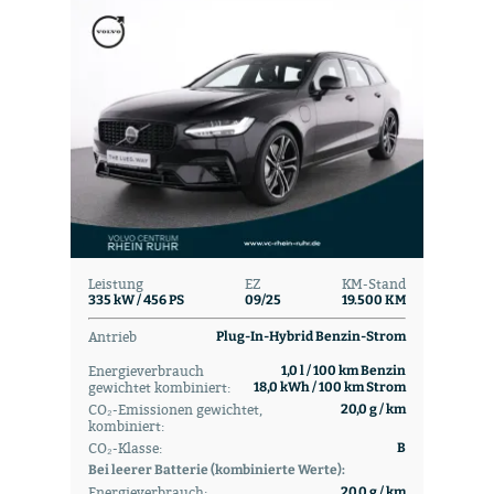
Leistung
EZ
KM-Stand
335 kW / 456 PS
09/25
19.500 KM
Antrieb
Plug-In-Hybrid Benzin-Strom
Energieverbrauch
1,0 l / 100 km Benzin
gewichtet kombiniert:
18,0 kWh / 100 km Strom
CO₂-Emissionen gewichtet,
20,0 g / km
kombiniert:
CO₂-Klasse:
B
Bei leerer Batterie (kombinierte Werte):
Energieverbrauch:
20,0 g / km