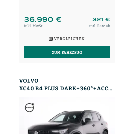
36.990 €
321 €
inkl. MwSt.
mtl. Rate ab
VERGLEICHEN
ZUM FAHRZEUG
VOLVO
XC40 B4 PLUS DARK+360°+ACC+HK+MEMORY