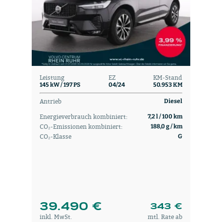
Leistung
EZ
KM-Stand
145 kW / 197 PS
04/24
50.953 KM
Antrieb
Diesel
Energieverbrauch kombiniert:
7,2 l / 100 km
CO₂-Emissionen kombiniert:
188,0 g / km
CO₂-Klasse
G
39.490 €
343 €
inkl. MwSt.
mtl. Rate ab