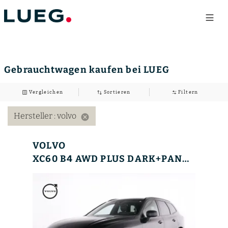
Gebrauchtwagen kaufen bei LUEG
Vergleichen
Sortieren
Filtern
Hersteller
: volvo
cancel
VOLVO
XC60 B4 AWD PLUS DARK+PANO+HKSOUND+360°+LM+