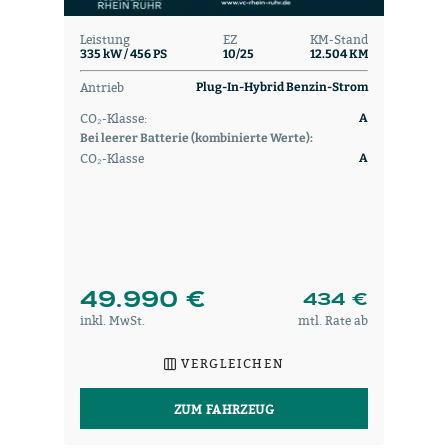
Leistung
EZ
KM-Stand
335 kW / 456 PS
10/25
12.504 KM
Antrieb
Plug-In-Hybrid Benzin-Strom
CO₂-Klasse:
A
Bei leerer Batterie (kombinierte Werte):
CO₂-Klasse
A
49.990 €
434 €
inkl. MwSt.
mtl. Rate ab
VERGLEICHEN
ZUM FAHRZEUG