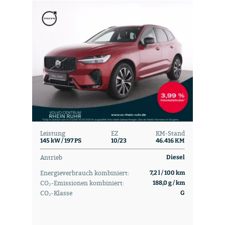
Leistung
EZ
KM-Stand
145 kW / 197 PS
10/23
46.416 KM
Antrieb
Diesel
Energieverbrauch kombiniert:
7,2 l / 100 km
CO₂-Emissionen kombiniert:
188,0 g / km
CO₂-Klasse
G