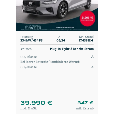
Leistung
EZ
KM-Stand
334 kW / 454 PS
06/24
17.438 KM
Antrieb
Plug-In-Hybrid Benzin-Strom
CO₂-Klasse:
A
Bei leerer Batterie (kombinierte Werte):
CO₂-Klasse
A
39.990 €
347 €
inkl. MwSt.
mtl. Rate ab