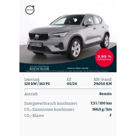
Leistung
EZ
KM-Stand
120 kW / 163 PS
05/24
29.050 KM
Antrieb
Benzin
Energieverbrauch kombiniert:
7,3 l / 100 km
CO₂-Emissionen kombiniert:
166,0 g / km
CO₂-Klasse
F