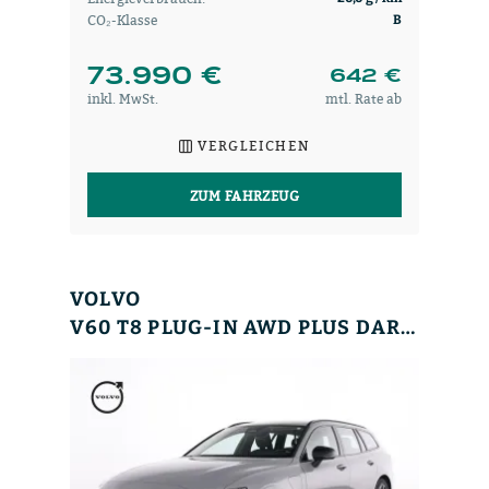
CO₂-Klasse
B
73.990 €
642 €
inkl. MwSt.
mtl. Rate ab
VERGLEICHEN
ZUM FAHRZEUG
VOLVO
V60 T8 PLUG-IN AWD PLUS DARK WINTERPAK+MEMORY+