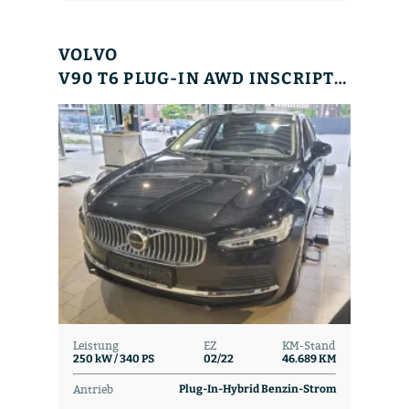
VOLVO
V90 T6 PLUG-IN AWD INSCRIPTION EXPR. PANO+360°+
Leistung
EZ
KM-Stand
250 kW / 340 PS
02/22
46.689 KM
Antrieb
Plug-In-Hybrid Benzin-Strom