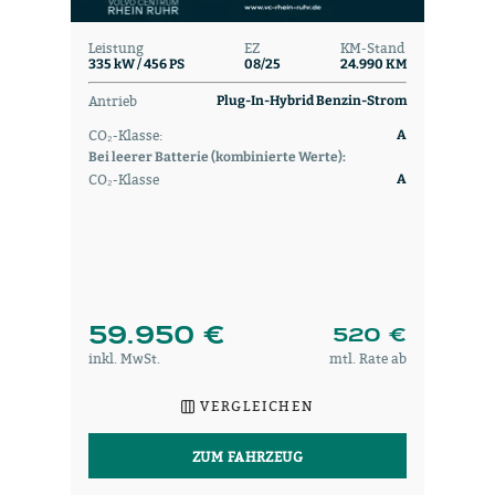
Leistung
EZ
KM-Stand
335 kW / 456 PS
08/25
24.990 KM
Antrieb
Plug-In-Hybrid Benzin-Strom
CO₂-Klasse:
A
Bei leerer Batterie (kombinierte Werte):
CO₂-Klasse
A
59.950 €
520 €
inkl. MwSt.
mtl. Rate ab
VERGLEICHEN
ZUM FAHRZEUG