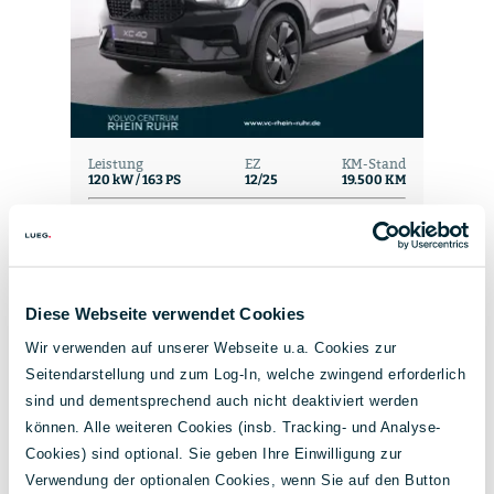
Leistung
EZ
KM-Stand
120 kW / 163 PS
12/25
19.500 KM
Antrieb
Benzin
Energieverbrauch kombiniert:
7,2 l / 100 km
CO₂-Emissionen kombiniert:
164,0 g / km
CO₂-Klasse
F
Diese Webseite verwendet Cookies
Wir verwenden auf unserer Webseite u.a. Cookies zur
Seitendarstellung und zum Log-In, welche zwingend erforderlich
sind und dementsprechend auch nicht deaktiviert werden
können. Alle weiteren Cookies (insb. Tracking- und Analyse-
39.990 €
347 €
Cookies) sind optional. Sie geben Ihre Einwilligung zur
inkl. MwSt.
mtl. Rate ab
Verwendung der optionalen Cookies, wenn Sie auf den Button