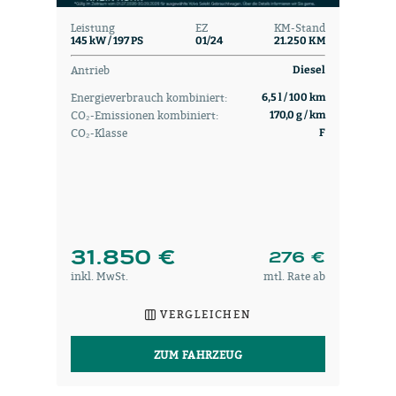
Leistung
EZ
KM-Stand
145 kW / 197 PS
01/24
21.250 KM
Antrieb
Diesel
Energieverbrauch kombiniert:
6,5 l / 100 km
CO₂-Emissionen kombiniert:
170,0 g / km
CO₂-Klasse
F
31.850 €
276 €
inkl. MwSt.
mtl. Rate ab
VERGLEICHEN
ZUM FAHRZEUG