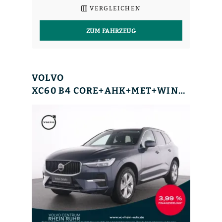
VERGLEICHEN
ZUM FAHRZEUG
VOLVO
XC60 B4 CORE+AHK+MET+WINTERPAK+KAMERA+NAVI+LM18