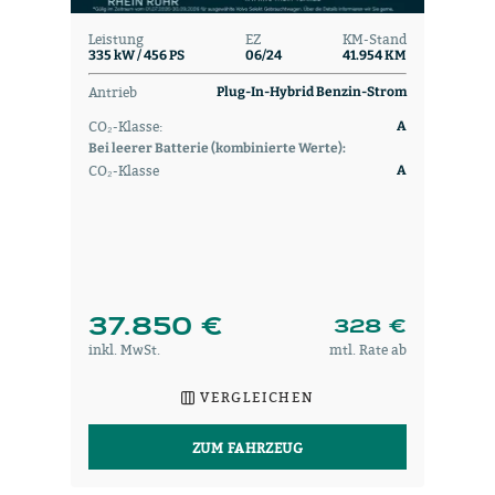
Leistung
EZ
KM-Stand
335 kW / 456 PS
06/24
41.954 KM
Antrieb
Plug-In-Hybrid Benzin-Strom
CO₂-Klasse:
A
Bei leerer Batterie (kombinierte Werte):
CO₂-Klasse
A
37.850 €
328 €
inkl. MwSt.
mtl. Rate ab
VERGLEICHEN
ZUM FAHRZEUG