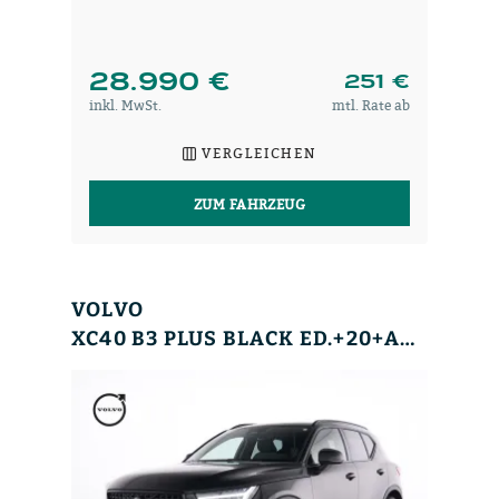
28.990 €
251 €
inkl. MwSt.
mtl. Rate ab
VERGLEICHEN
ZUM FAHRZEUG
VOLVO
XC40 B3 PLUS BLACK ED.+20+ACC+BLIS+HK+MEMORY