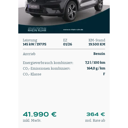
Leistung
EZ
KM-Stand
145 kW / 197 PS
01/26
19.500 KM
Antrieb
Benzin
Energieverbrauch kombiniert:
7,2 l / 100 km
CO₂-Emissionen kombiniert:
164,0 g / km
CO₂-Klasse
F
41.990 €
364 €
inkl. MwSt.
mtl. Rate ab