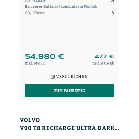
CO₂-Klasse:
A
Bei leerer Batterie (kombinierte Werte):
CO₂-Klasse
A
54.980 €
477 €
inkl. MwSt.
mtl. Rate ab
VERGLEICHEN
ZUM FAHRZEUG
VOLVO
V90 T8 RECHARGE ULTRA DARK+PANO+NAPPA+LUFT+360°