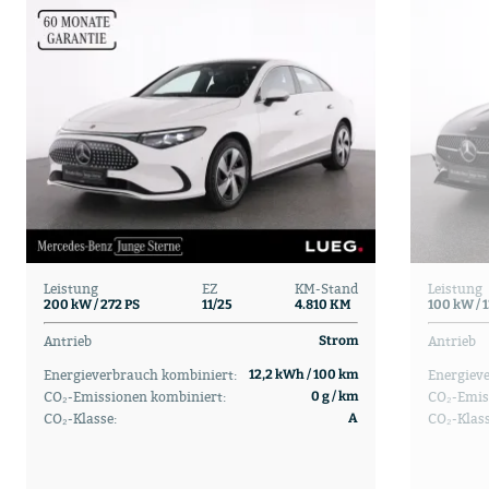
Leistung
EZ
KM-Stand
Leistung
200 kW / 272 PS
11/25
4.810 KM
100 kW / 
Antrieb
Antrieb
Strom
Energieverbrauch kombiniert:
Energiev
12,2 kWh / 100 km
CO₂-Emissionen kombiniert:
CO₂-Emis
0 g / km
CO₂-Klasse:
CO₂-Klas
A