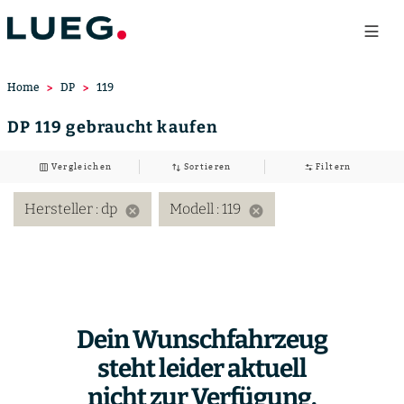
Home
DP
119
DP 119 gebraucht kaufen
Vergleichen
Sortieren
Filtern
Hersteller
: dp
Modell
: 119
cancel
cancel
Dein Wunschfahrzeug
steht leider aktuell
nicht zur Verfügung.