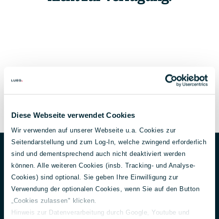
Diese Webseite verwendet Cookies
Wir verwenden auf unserer Webseite u.a. Cookies zur
Unternehmen
Footer
Seitendarstellung und zum Log-In, welche zwingend erforderlich
sind und dementsprechend auch nicht deaktiviert werden
Über uns
können. Alle weiteren Cookies (insb. Tracking- und Analyse-
Aktuelles
Cookies) sind optional. Sie geben Ihre Einwilligung zur
150 Jahre Lueg
Verwendung der optionalen Cookies, wenn Sie auf den Button
Unternehmensführung
„Cookies zulassen" klicken.
Gesellschafter
Hinweis zur Datenverarbeitung durch Google, Youtube und
Nachhaltigkeit