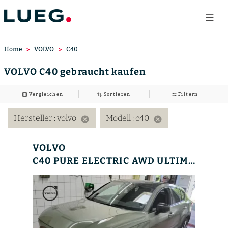
Home
VOLVO
C40
VOLVO C40 gebraucht kaufen
Vergleichen
Sortieren
Filtern
Hersteller
: volvo
Modell
: c40
cancel
cancel
VOLVO
C40 PURE ELECTRIC AWD ULTIMATE AHK+LM20+MET+360°