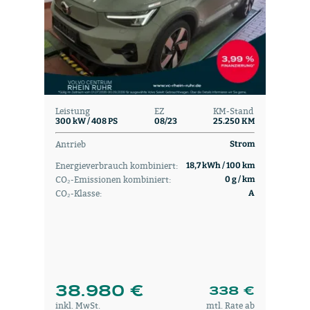
Leistung
EZ
KM-Stand
300 kW / 408 PS
08/23
25.250 KM
Antrieb
Strom
Energieverbrauch kombiniert:
18,7 kWh / 100 km
CO₂-Emissionen kombiniert:
0 g / km
CO₂-Klasse:
A
38.980 €
338 €
inkl. MwSt.
mtl. Rate ab