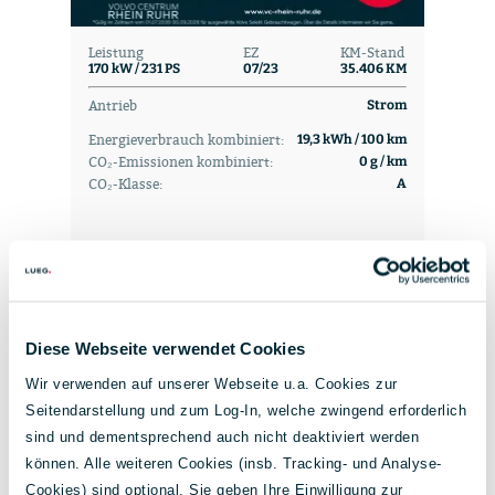
Leistung
EZ
KM-Stand
170 kW / 231 PS
07/23
35.406 KM
Antrieb
Strom
Energieverbrauch kombiniert:
19,3 kWh / 100 km
CO₂-Emissionen kombiniert:
0 g / km
CO₂-Klasse:
A
32.990 €
286 €
Diese Webseite verwendet Cookies
inkl. MwSt.
mtl. Rate ab
Wir verwenden auf unserer Webseite u.a. Cookies zur
Seitendarstellung und zum Log-In, welche zwingend erforderlich
VERGLEICHEN
sind und dementsprechend auch nicht deaktiviert werden
ZUM FAHRZEUG
können. Alle weiteren Cookies (insb. Tracking- und Analyse-
Cookies) sind optional. Sie geben Ihre Einwilligung zur