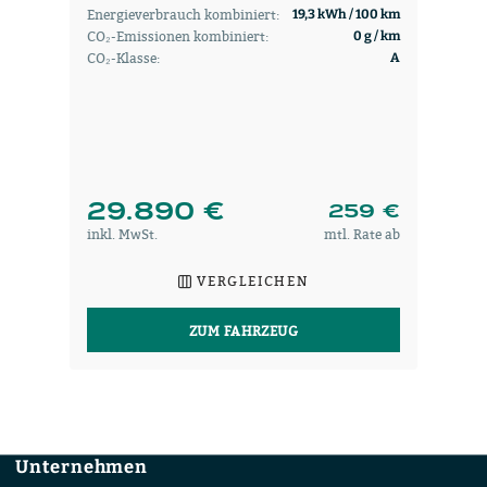
Energieverbrauch kombiniert:
19,3 kWh / 100 km
CO₂-Emissionen kombiniert:
0 g / km
CO₂-Klasse:
A
29.890 €
259 €
inkl. MwSt.
mtl. Rate ab
VERGLEICHEN
ZUM FAHRZEUG
Unternehmen
Footer