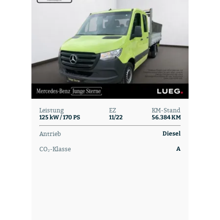
Leistung
EZ
KM-Stand
125 kW / 170 PS
11/22
56.384 KM
Antrieb
Diesel
CO₂-Klasse
A