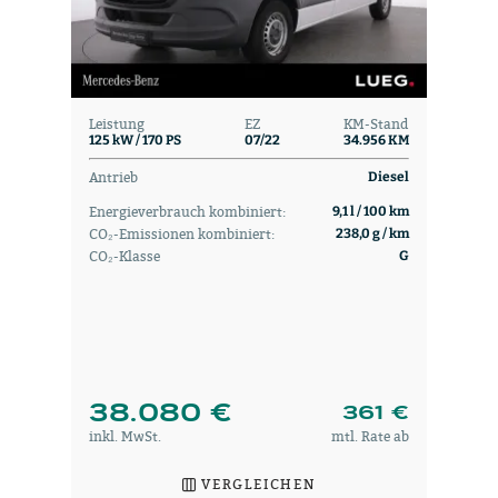
Leistung
EZ
KM-Stand
125 kW / 170 PS
07/22
34.956 KM
Antrieb
Diesel
Energieverbrauch kombiniert:
9,1 l / 100 km
CO₂-Emissionen kombiniert:
238,0 g / km
CO₂-Klasse
G
38.080 €
361 €
inkl. MwSt.
mtl. Rate ab
VERGLEICHEN