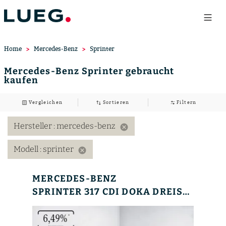
Home
Mercedes-Benz
Sprinter
Mercedes-Benz Sprinter gebraucht
kaufen
Vergleichen
Sortieren
Filtern
Hersteller
: mercedes-benz
cancel
Modell
: sprinter
cancel
MERCEDES-BENZ
SPRINTER 317 CDI DOKA DREISEITENKIPPER+AHK+STHZG