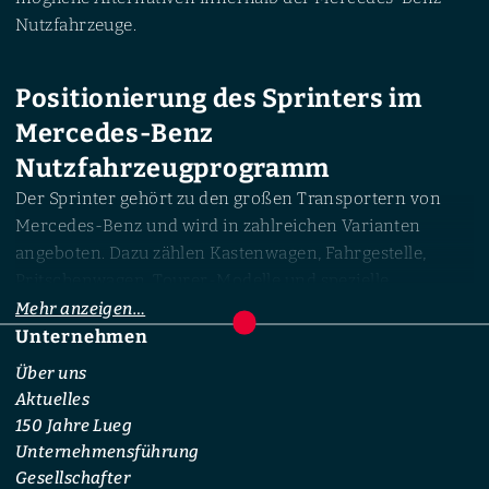
Nutzfahrzeuge.
Positionierung des Sprinters im
Mercedes-Benz
Nutzfahrzeugprogramm
Der Sprinter gehört zu den großen Transportern von
Mercedes-Benz und wird in zahlreichen Varianten
angeboten. Dazu zählen Kastenwagen, Fahrgestelle,
Pritschenwagen, Tourer-Modelle und spezielle
Branchenlösungen. Unterschiedliche Fahrzeuglängen,
Mehr anzeigen…
Dachhöhen und Radstände ermöglichen eine Anpassung
Unternehmen
Footer
an verschiedene Transportaufgaben.
Über uns
Aktuelles
Typische Einsatzbereiche reichen vom Paket- und
150 Jahre Lueg
Lieferverkehr über Handwerksbetriebe bis hin zum
Unternehmensführung
Personentransport. Auch als Basisfahrzeug für
Gesellschafter