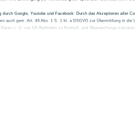
ng durch Google, Youtube und Facebook: Durch das Akzeptieren aller C
ten auch gem. Art. 49 Abs. 1 S. 1 lit. a DSGVO zur Übermittlung in die 
e Daten u. U. von US-Behörden zu Kontroll- und Überwachungs-zwecken 
 finden Sie unter
lueg.de/datenschutz
.
elder
Gebrauchtwagen
Allg
l und-
Mercedes-Benz
Konta
Volvo
Impre
smart
Daten