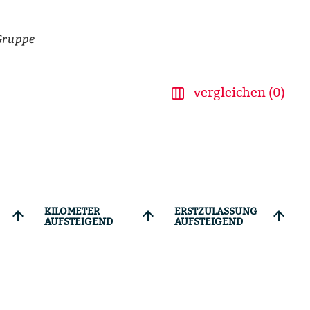
Gruppe
vergleichen (0)
KILOMETER
ERSTZULASSUNG
arrow_upward
arrow_upward
arrow_upward
AUFSTEIGEND
AUFSTEIGEND