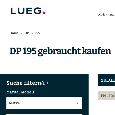
Fahrzeu
Home
DP
195
DP 195 gebraucht kaufen
ZUFÄLL
Suche filtern
(0
)
Marke, Modell
Herste
Marke