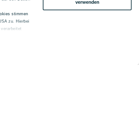
verwenden
ookies stimmen
USA zu. Hierbei
verarbeitet
emein
kt
ssum
schutz