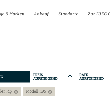
ge & Marken
Ankauf
Standorte
Zur LUEG 
PREIS
RATE
arrow_upward
IG
AUFSTEIGEND
AUFSTEIGEND
ller
: dp
Modell
: 195
cancel
cancel