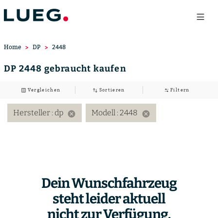
Home
DP
2448
DP 2448 gebraucht kaufen
Vergleichen
Sortieren
Filtern
Hersteller
: dp
Modell
: 2448
cancel
cancel
Dein Wunschfahrzeug
steht leider aktuell
nicht zur Verfügung.