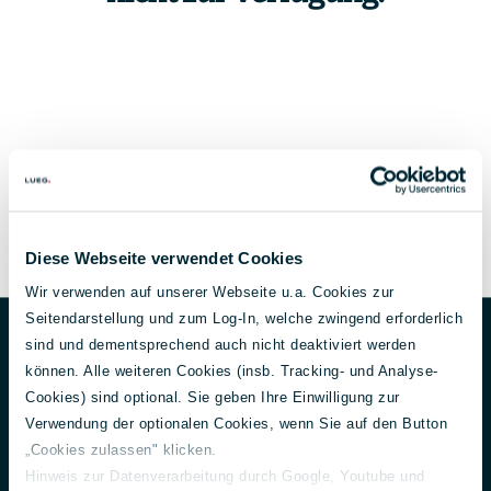
Diese Webseite verwendet Cookies
Wir verwenden auf unserer Webseite u.a. Cookies zur
Unternehmen
Footer
Seitendarstellung und zum Log-In, welche zwingend erforderlich
sind und dementsprechend auch nicht deaktiviert werden
Über uns
können. Alle weiteren Cookies (insb. Tracking- und Analyse-
Aktuelles
Cookies) sind optional. Sie geben Ihre Einwilligung zur
150 Jahre Lueg
Verwendung der optionalen Cookies, wenn Sie auf den Button
Unternehmensführung
„Cookies zulassen" klicken.
Gesellschafter
Hinweis zur Datenverarbeitung durch Google, Youtube und
Nachhaltigkeit