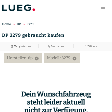
Home
DP
3279
DP 3279 gebraucht kaufen
Vergleichen
Sortieren
Filtern
Hersteller
: dp
Modell
: 3279
cancel
cancel
Dein Wunschfahrzeug
steht leider aktuell
nicht zur Verfügung.