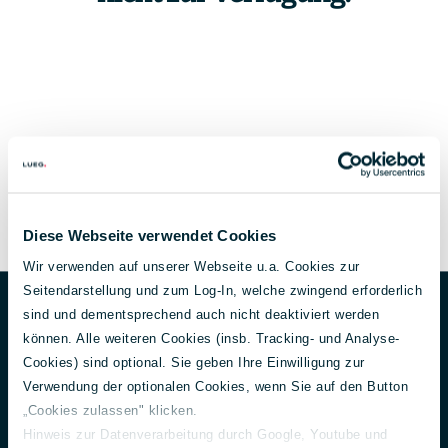
Diese Webseite verwendet Cookies
Wir verwenden auf unserer Webseite u.a. Cookies zur
Unternehmen
Footer
Seitendarstellung und zum Log-In, welche zwingend erforderlich
sind und dementsprechend auch nicht deaktiviert werden
Über uns
können. Alle weiteren Cookies (insb. Tracking- und Analyse-
Aktuelles
Cookies) sind optional. Sie geben Ihre Einwilligung zur
150 Jahre Lueg
Verwendung der optionalen Cookies, wenn Sie auf den Button
Unternehmensführung
„Cookies zulassen" klicken.
Gesellschafter
Hinweis zur Datenverarbeitung durch Google, Youtube und
Nachhaltigkeit