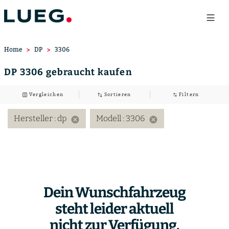
Home
DP
3306
DP 3306 gebraucht kaufen
Vergleichen
Sortieren
Filtern
Hersteller
: dp
Modell
: 3306
cancel
cancel
Dein Wunschfahrzeug
steht leider aktuell
nicht zur Verfügung.