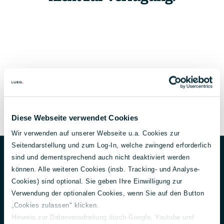
Diese Webseite verwendet Cookies
Wir verwenden auf unserer Webseite u.a. Cookies zur
Unternehmen
Footer
Seitendarstellung und zum Log-In, welche zwingend erforderlich
sind und dementsprechend auch nicht deaktiviert werden
Über uns
können. Alle weiteren Cookies (insb. Tracking- und Analyse-
Aktuelles
Cookies) sind optional. Sie geben Ihre Einwilligung zur
150 Jahre Lueg
Verwendung der optionalen Cookies, wenn Sie auf den Button
Unternehmensführung
„Cookies zulassen" klicken.
Gesellschafter
Hinweis zur Datenverarbeitung durch Google, Youtube und
Nachhaltigkeit