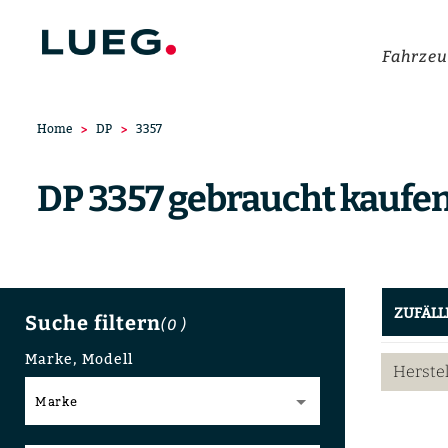
Fahrzeu
Home
DP
3357
DP 3357 gebraucht kaufe
ZUFÄLL
Suche filtern
(0
)
Marke, Modell
Herste
Marke