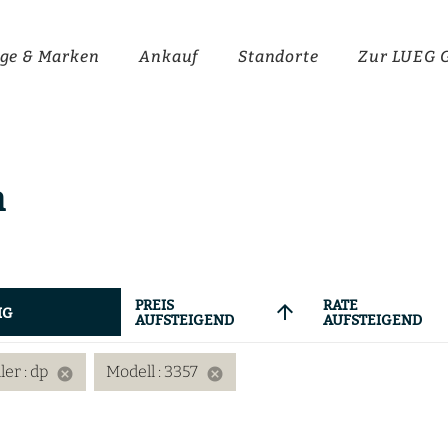
ge & Marken
Ankauf
Standorte
Zur LUEG 
n
PREIS
RATE
arrow_upward
IG
AUFSTEIGEND
AUFSTEIGEND
ller
: dp
Modell
: 3357
cancel
cancel