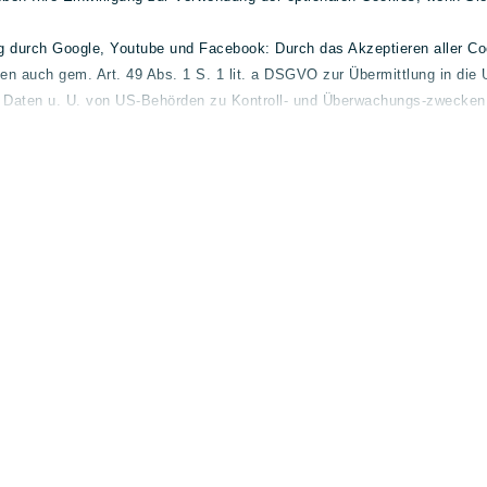
ng durch Google, Youtube und Facebook: Durch das Akzeptieren aller C
ten auch gem. Art. 49 Abs. 1 S. 1 lit. a DSGVO zur Übermittlung in die 
e Daten u. U. von US-Behörden zu Kontroll- und Überwachungs-zwecken 
 finden Sie unter
lueg.de/datenschutz
.
elder
Gebrauchtwagen
Allg
l und-
Mercedes-Benz
Konta
Volvo
Impre
smart
Daten