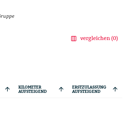
Gruppe
vergleichen (0)
KILOMETER
ERSTZULASSUNG
arrow_upward
arrow_upward
arrow_upward
AUFSTEIGEND
AUFSTEIGEND