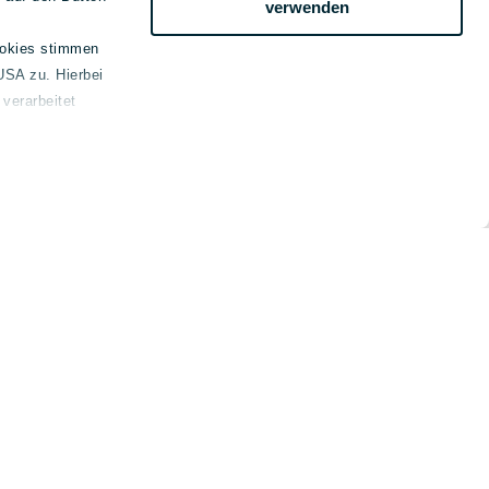
verwenden
ookies stimmen
USA zu. Hierbei
verarbeitet
emein
kt
ssum
schutz