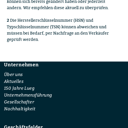
können sich bereits geändert haben oder jederzeit
ändern. Wir empfehlen diese aktuell zu überprüfen.
Die Herstellerschlüsselnummer (HSN) und
2
Typschlüsselnummer (TSN) können abweichen und
müssen bei Bedarf, per Nachfrage an den Verkäufer
geprüft werden.
Unternehmen
Footer
Über uns
Aktuelles
150 Jahre Lueg
Unternehmensführung
Gesellschafter
Nachhaltigkeit
Geschäftsfelder