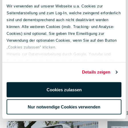
Wir verwenden auf unserer Webseite u.a. Cookies zur
Seitendarstellung und zum Log-In, welche zwingend erforderlich
sind und dementsprechend auch nicht deaktiviert werden
können. Alle weiteren Cookies (insb. Tracking- und Analyse-
Cookies) sind optional. Sie geben Ihre Einwilligung zur
Verwendung der optionalen Cookies, wenn Sie auf den Button
„Cookies zulassen" klicken.
CO₂-Klasse:
A
Hinweis zur Datenverarbeitung durch Google, Youtube und
Facebook: Durch das Akzeptieren aller Cookies stimmen Sie
der Verarbeitung Ihrer Daten auch gem. Art. 49 Abs. 1 S. 1 lit. a
Details zeigen
DSGVO zur Übermittlung in die USA zu. Hierbei besteht das
Risiko, dass Ihre Daten u. U. von US-Behörden zu Kontroll- und
Weitere Fahrzeugangebote
Überwachungs-zwecken verarbeitet werden.
Cookies zulassen
Weiterführende Informationen finden Sie unter
lueg.de/datenschutz
.
FUSO
FUSO
Nur notwendige Cookies verwenden
Impressum
CANTER 6S15 KLIMA AHK LED
CANTER