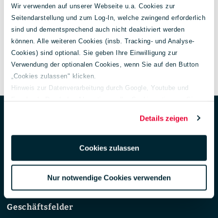
Wir verwenden auf unserer Webseite u.a. Cookies zur
Seitendarstellung und zum Log-In, welche zwingend erforderlich
VERGLEICHEN
sind und dementsprechend auch nicht deaktiviert werden
ZUM FAHRZEUG
können. Alle weiteren Cookies (insb. Tracking- und Analyse-
Cookies) sind optional. Sie geben Ihre Einwilligung zur
Verwendung der optionalen Cookies, wenn Sie auf den Button
„Cookies zulassen" klicken.
Hinweis zur Datenverarbeitung durch Google, Youtube und
Facebook: Durch das Akzeptieren aller Cookies stimmen Sie
Unternehmen
Footer
der Verarbeitung Ihrer Daten auch gem. Art. 49 Abs. 1 S. 1 lit. a
Über uns
Details zeigen
DSGVO zur Übermittlung in die USA zu. Hierbei besteht das
Aktuelles
Risiko, dass Ihre Daten u. U. von US-Behörden zu Kontroll- und
150 Jahre Lueg
Überwachungs-zwecken verarbeitet werden.
Cookies zulassen
Unternehmensführung
Weiterführende Informationen finden Sie unter
Gesellschafter
lueg.de/datenschutz
.
Nachhaltigkeit
Nur notwendige Cookies verwenden
Impressum
Geschäftsfelder