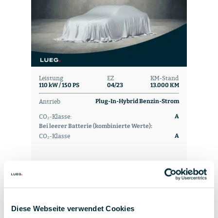
Leistung
EZ
KM-Stand
110 kW / 150 PS
04/23
13.000 KM
Antrieb
Plug-In-Hybrid Benzin-Strom
CO₂-Klasse:
A
Bei leerer Batterie (kombinierte Werte):
CO₂-Klasse
A
23.490 €
Diese Webseite verwendet Cookies
inkl. MwSt.