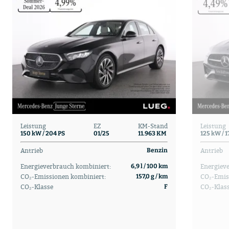
Leistung
EZ
KM-Stand
Leistung
150 kW / 204 PS
01/25
11.963 KM
125 kW / 1
Antrieb
Antrieb
Benzin
Energieverbrauch kombiniert:
Energiev
6,9 l / 100 km
CO₂-Emissionen kombiniert:
CO₂-Emis
157,0 g / km
CO₂-Klasse
CO₂-Klas
F