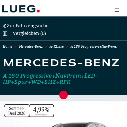
Zur Fahrzeugsuche
Vergleichen (0)
Home
Mercedes-Benz
A-Klasse
A 180 Progressive+NavPrem…
MERCEDES-BENZ
A 180 Progressive+NavPrem+LED-
HP+Spur+WD+SHZ+RFK