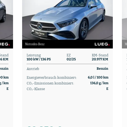
Stand
Leistung
EZ
KM-Stand
36 KM
100 kW / 136 PS
02/25
20.977 KM
Antrieb
enzin
Benzin
Energieverbrauch kombiniert:
100 km
6,0 l / 100 km
CO₂-Emissionen kombiniert:
g / km
136,0 g / km
CO₂-Klasse
E
E