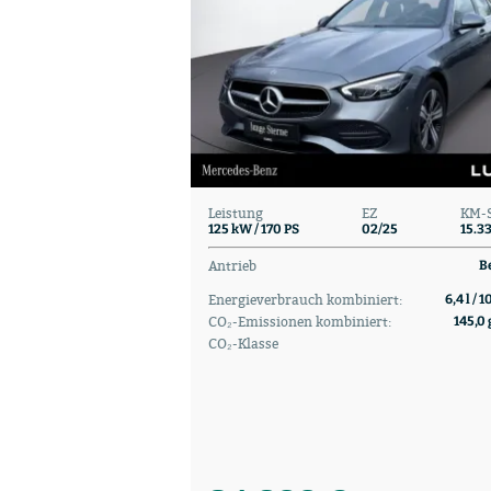
Leistung
EZ
KM-
125 kW / 170 PS
02/25
15.3
Antrieb
B
Energieverbrauch kombiniert:
6,4 l / 
CO₂-Emissionen kombiniert:
145,0 
CO₂-Klasse