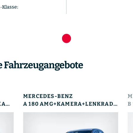
-Klasse:
e Fahrzeugangebote
MERCEDES-BENZ
M
C 180 AVANTGARDE+RÜCKFKAM+LENKRHZ+AMBIENTE+LED
A 180 AMG+KAMERA+LENKRADHZG+AMBIENTE+LED