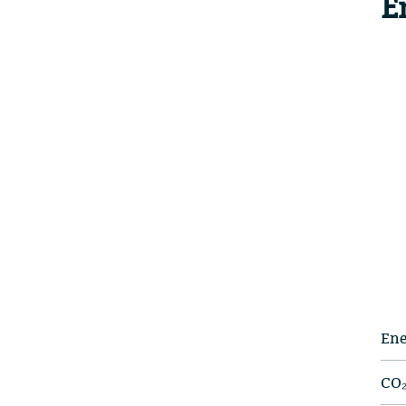
E
Ene
CO₂