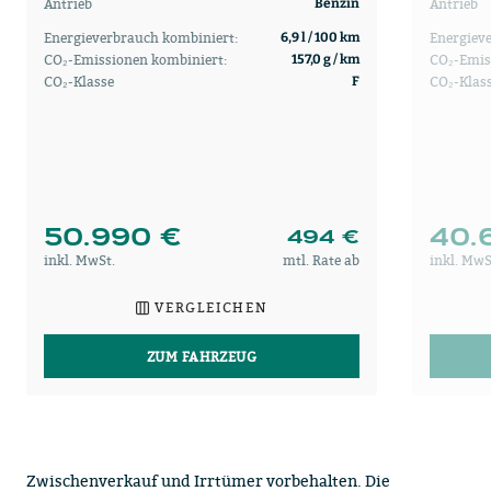
Antrieb
Antrieb
Benzin
Energieverbrauch kombiniert:
Energiev
6,9 l / 100 km
CO₂-Emissionen kombiniert:
CO₂-Emis
157,0 g / km
CO₂-Klasse
CO₂-Klas
F
50.990 €
40.
494 €
inkl. MwSt.
mtl. Rate ab
inkl. MwS
VERGLEICHEN
ZUM FAHRZEUG
Zwischenverkauf und Irrtümer vorbehalten. Die