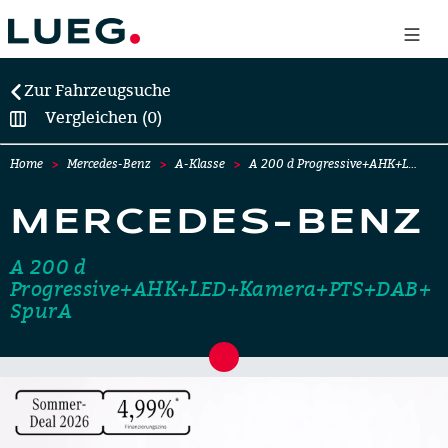
Zur Fahrzeugsuche
Vergleichen (0)
Home
Mercedes-Benz
A-Klasse
A 200 d Progressive+AHK+L…
MERCEDES-BENZ
A 200 d
Progressive+AHK+LED+Kamera+PTS+DAB+
SpurA