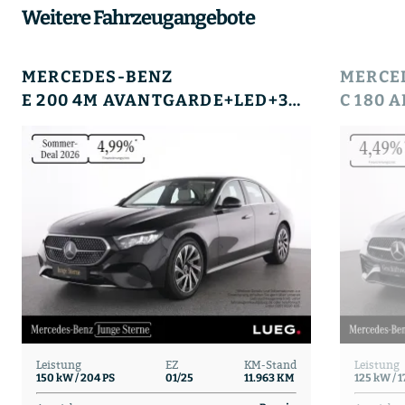
Weitere Fahrzeugangebote
MERCEDES-BENZ
MERCE
E 200 4M AVANTGARDE+LED+360°+TOTW+LEDER+PTS+DAB+
Leistung
EZ
KM-Stand
Leistung
150 kW / 204 PS
01/25
11.963 KM
125 kW / 1