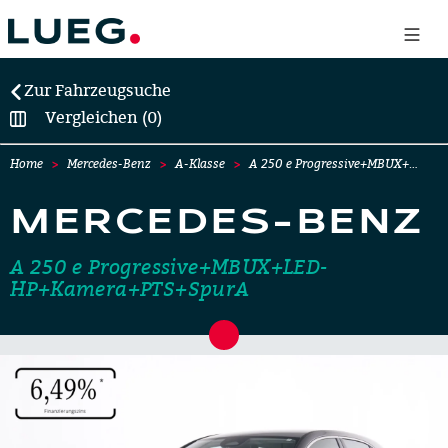
Zur Fahrzeugsuche
Vergleichen (0)
Home
Mercedes-Benz
A-Klasse
A 250 e Progressive+MBUX+…
MERCEDES-BENZ
A 250 e Progressive+MBUX+LED-
HP+Kamera+PTS+SpurA