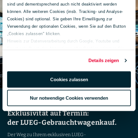
sind und dementsprechend auch nicht deaktiviert werden
können. Alle weiteren Cookies (insb. Tracking- und Analyse-
Cookies) sind optional. Sie geben Ihre Einwilligung zur
Verwendung der optionalen Cookies, wenn Sie auf den Button
„Cookies zulassen" klicken.
Hinweis zur Datenverarbeitung durch Google, Youtube und
Facebook: Durch das Akzeptieren aller Cookies stimmen Sie
der Verarbeitung Ihrer Daten auch gem. Art. 49 Abs. 1 S. 1 lit. a
Details zeigen
DSGVO zur Übermittlung in die USA zu. Hierbei besteht das
Risiko, dass Ihre Daten u. U. von US-Behörden zu Kontroll- und
Überwachungs-zwecken verarbeitet werden.
Cookies zulassen
Weiterführende Informationen finden Sie unter
lueg.de/datenschutz
.
Nur notwendige Cookies verwenden
Impressum
Exklusivität auf Termin:
der LUEG-Gebrauchtwagenkauf.
Der Weg zu Ihrem exklusiven LUEG-