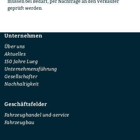
müssen bei Bedarf, per Nachfrage an den Verkäufer
geprüft werden.
Unternehmen
Footer
Über uns
Aktuelles
150 Jahre Lueg
Unternehmensführung
Gesellschafter
Nachhaltigkeit
Geschäftsfelder
Fahrzeughandel und-service
Fahrzeugbau