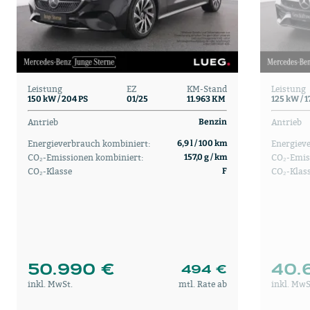
Leistung
EZ
KM-Stand
Leistung
150 kW / 204 PS
01/25
11.963 KM
125 kW / 1
Antrieb
Antrieb
Benzin
Energieverbrauch kombiniert:
Energiev
6,9 l / 100 km
CO₂-Emissionen kombiniert:
CO₂-Emis
157,0 g / km
CO₂-Klasse
CO₂-Klas
F
50.990 €
40.
494 €
inkl. MwSt.
mtl. Rate ab
inkl. MwS