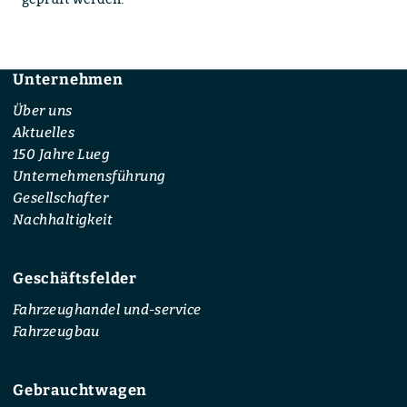
Unternehmen
Footer
Über uns
Aktuelles
150 Jahre Lueg
Unternehmensführung
Gesellschafter
Nachhaltigkeit
Geschäftsfelder
Fahrzeughandel und-service
Fahrzeugbau
Gebrauchtwagen