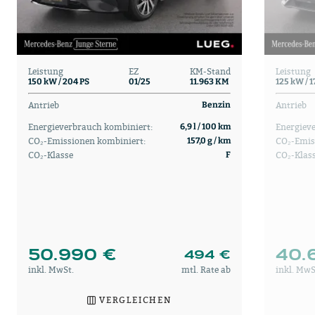
Leistung
EZ
KM-Stand
Leistung
150 kW / 204 PS
01/25
11.963 KM
125 kW / 1
Antrieb
Antrieb
Benzin
Energieverbrauch kombiniert:
Energiev
6,9 l / 100 km
CO₂-Emissionen kombiniert:
CO₂-Emis
157,0 g / km
CO₂-Klasse
CO₂-Klas
F
50.990 €
40.
494 €
inkl. MwSt.
mtl. Rate ab
inkl. MwS
VERGLEICHEN