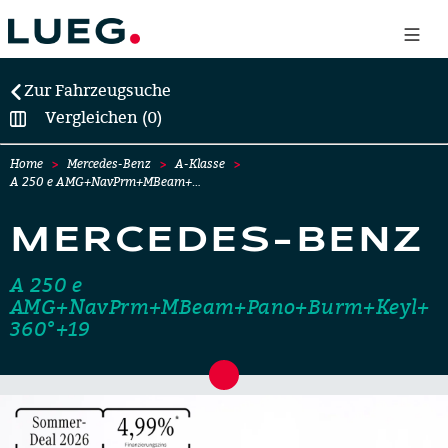
Zur Fahrzeugsuche
Vergleichen (0)
Home
Mercedes-Benz
A-Klasse
A 250 e AMG+NavPrm+MBeam+…
MERCEDES-BENZ
A 250 e
AMG+NavPrm+MBeam+Pano+Burm+Keyl+
360°+19