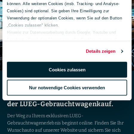
können. Alle weiteren Cookies (insb. Tracking- und Analyse-
Cookies) sind optional. Sie geben Ihre Einwilligung zur
Verwendung der optionalen Cookies, wenn Sie auf den Button
„Cookies zulassen" klicken.
Hinweis zur Datenverarbeitung durch Google, Youtube und
Facebook: Durch das Akzeptieren aller Cookies stimmen Sie
der Verarbeitung Ihrer Daten auch gem. Art. 49 Abs. 1 S. 1 lit. a
Details zeigen
DSGVO zur Übermittlung in die USA zu. Hierbei besteht das
Risiko, dass Ihre Daten u. U. von US-Behörden zu Kontroll- und
Überwachungs-zwecken verarbeitet werden.
Cookies zulassen
Weiterführende Informationen finden Sie unter
lueg.de/datenschutz
.
Nur notwendige Cookies verwenden
Impressum
Exklusivität auf Termin:
der LUEG-Gebrauchtwagenkauf.
Der Weg zu Ihrem exklusiven LUEG-
Gebrauchtwagenerlebnis beginnt online. Finden Sie Ihr
Wunschauto auf unserer Website und sichern Sie sich