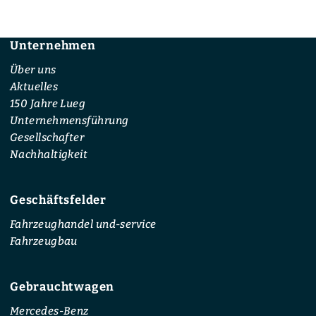
Unternehmen
Footer
Über uns
Aktuelles
150 Jahre Lueg
Unternehmensführung
Gesellschafter
Nachhaltigkeit
Geschäftsfelder
Fahrzeughandel und-service
Fahrzeugbau
Gebrauchtwagen
Mercedes-Benz