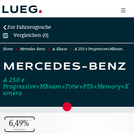
Zur Fahrzeugsuche
Vergleichen (0)
Home
Mercedes-Benz
A-Klasse
A 250 e Progressive+MBeam…
MERCEDES-BENZ
A 250 e
Progressive+MBeam+Totw+PTS+Memory+K
amera