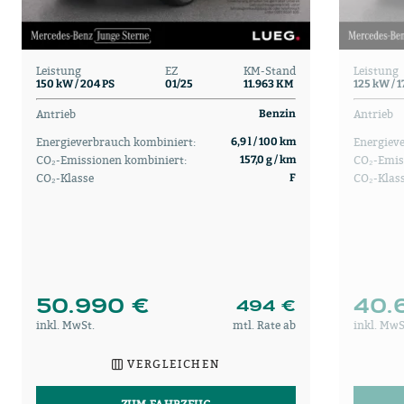
Leistung
EZ
KM-Stand
Leistung
150 kW / 204 PS
01/25
11.963 KM
125 kW / 1
Antrieb
Antrieb
Benzin
Energieverbrauch kombiniert:
Energiev
6,9 l / 100 km
CO₂-Emissionen kombiniert:
CO₂-Emis
157,0 g / km
CO₂-Klasse
CO₂-Klas
F
50.990 €
40.
494 €
inkl. MwSt.
mtl. Rate ab
inkl. MwS
VERGLEICHEN