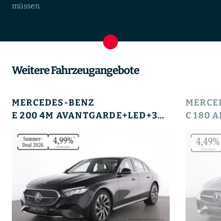
müssen.
Weitere Fahrzeugangebote
MERCEDES-BENZ
MERCE
E 200 4M AVANTGARDE+LED+360°+TOTW+LEDER+PTS+DAB+