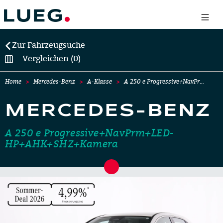
Zur Fahrzeugsuche
Vergleichen (0)
Home
Mercedes-Benz
A-Klasse
A 250 e Progressive+NavPr…
MERCEDES-BENZ
A 250 e Progressive+NavPrm+LED-
HP+AHK+SHZ+Kamera