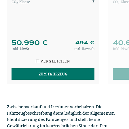
CO₂-Klasse
CO₂-Klas
F
50.990 €
40.
494 €
inkl. MwSt.
mtl. Rate ab
inkl. MwS
VERGLEICHEN
ZUM FAHRZEUG
Zwischenverkauf und Irrtümer vorbehalten. Die
Fahrzeugbeschreibung dient lediglich der allgemeinen
Identifizierung des Fahrzeuges und stellt keine
Gewährleistung im kaufrechtlichen Sinne dar. Den