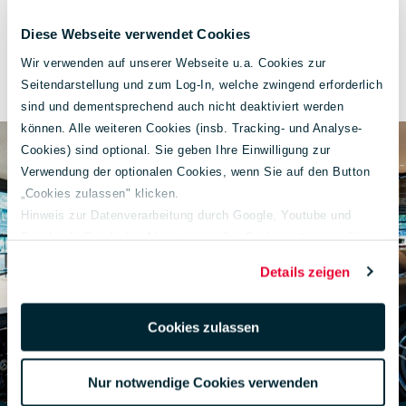
Energieverbrauch:
6,0 l/100 km
Diese Webseite verwendet Cookies
Wir verwenden auf unserer Webseite u.a. Cookies zur
CO₂-Klasse:
E
Seitendarstellung und zum Log-In, welche zwingend erforderlich
sind und dementsprechend auch nicht deaktiviert werden
können. Alle weiteren Cookies (insb. Tracking- und Analyse-
Cookies) sind optional. Sie geben Ihre Einwilligung zur
Verwendung der optionalen Cookies, wenn Sie auf den Button
„Cookies zulassen" klicken.
Hinweis zur Datenverarbeitung durch Google, Youtube und
Facebook: Durch das Akzeptieren aller Cookies stimmen Sie
der Verarbeitung Ihrer Daten auch gem. Art. 49 Abs. 1 S. 1 lit. a
Details zeigen
DSGVO zur Übermittlung in die USA zu. Hierbei besteht das
Risiko, dass Ihre Daten u. U. von US-Behörden zu Kontroll- und
Überwachungs-zwecken verarbeitet werden.
Cookies zulassen
Weiterführende Informationen finden Sie unter
lueg.de/datenschutz
.
Nur notwendige Cookies verwenden
Impressum