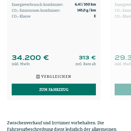
Energieverbrauch kombiniert:
Energiev
6,4 l / 100 km
CO₂-Emissionen kombiniert:
CO₂-Emis
145,0 g / km
CO₂-Klasse
CO₂-Klas
E
34.200 €
29.
313 €
inkl. MwSt.
mtl. Rate ab
inkl. MwS
VERGLEICHEN
ZUM FAHRZEUG
Zwischenverkauf und Irrtümer vorbehalten. Die
Fahrzeugbeschreibung dient lediglich der allgemeinen