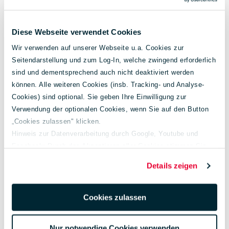
Diese Webseite verwendet Cookies
Wir verwenden auf unserer Webseite u.a. Cookies zur
Seitendarstellung und zum Log-In, welche zwingend erforderlich
sind und dementsprechend auch nicht deaktiviert werden
können. Alle weiteren Cookies (insb. Tracking- und Analyse-
Cookies) sind optional. Sie geben Ihre Einwilligung zur
Verwendung der optionalen Cookies, wenn Sie auf den Button
Energieverbrauch
6,2 l/100 km
„Cookies zulassen" klicken.
kombiniert:
Hinweis zur Datenverarbeitung durch Google, Youtube und
CO₂-Emissionen:
141 g/km
Facebook: Durch das Akzeptieren aller Cookies stimmen Sie
der Verarbeitung Ihrer Daten auch gem. Art. 49 Abs. 1 S. 1 lit. a
Details zeigen
CO₂-Klasse:
E
DSGVO zur Übermittlung in die USA zu. Hierbei besteht das
Risiko, dass Ihre Daten u. U. von US-Behörden zu Kontroll- und
Überwachungs-zwecken verarbeitet werden.
Cookies zulassen
Weiterführende Informationen finden Sie unter
lueg.de/datenschutz
.
Nur notwendige Cookies verwenden