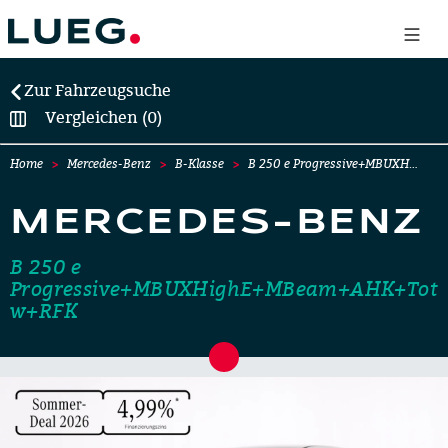
Zur Fahrzeugsuche
Vergleichen (0)
Home
Mercedes-Benz
B-Klasse
B 250 e Progressive+MBUXH…
MERCEDES-BENZ
B 250 e
Progressive+MBUXHighE+MBeam+AHK+Tot
w+RFK