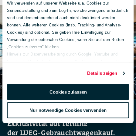
Wir verwenden auf unserer Webseite u.a. Cookies zur
Seitendarstellung und zum Log-In, welche zwingend erforderlich
sind und dementsprechend auch nicht deaktiviert werden
können. Alle weiteren Cookies (insb. Tracking- und Analyse-
Cookies) sind optional. Sie geben Ihre Einwilligung zur
Verwendung der optionalen Cookies, wenn Sie auf den Button
„Cookies zulassen" klicken.
Hinweis zur Datenverarbeitung durch Google, Youtube und
Facebook: Durch das Akzeptieren aller Cookies stimmen Sie
der Verarbeitung Ihrer Daten auch gem. Art. 49 Abs. 1 S. 1 lit. a
Details zeigen
DSGVO zur Übermittlung in die USA zu. Hierbei besteht das
Risiko, dass Ihre Daten u. U. von US-Behörden zu Kontroll- und
Überwachungs-zwecken verarbeitet werden.
Cookies zulassen
Weiterführende Informationen finden Sie unter
lueg.de/datenschutz
.
Nur notwendige Cookies verwenden
Impressum
Exklusivität auf Termin:
der LUEG-Gebrauchtwagenkauf.