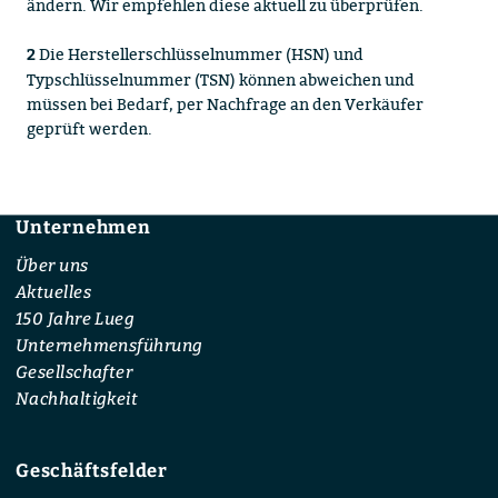
ändern. Wir empfehlen diese aktuell zu überprüfen.
Die Herstellerschlüsselnummer (HSN) und
2
Typschlüsselnummer (TSN) können abweichen und
müssen bei Bedarf, per Nachfrage an den Verkäufer
geprüft werden.
Unternehmen
Footer
Über uns
Aktuelles
150 Jahre Lueg
Unternehmensführung
Gesellschafter
Nachhaltigkeit
Geschäftsfelder