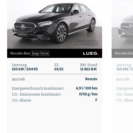
Leistung
EZ
KM-Stand
Leistung
150 kW / 204 PS
01/25
11.963 KM
125 kW / 1
Antrieb
Antrieb
Benzin
Energieverbrauch kombiniert:
Energiev
6,9 l / 100 km
CO₂-Emissionen kombiniert:
CO₂-Emis
157,0 g / km
CO₂-Klasse
CO₂-Klas
F