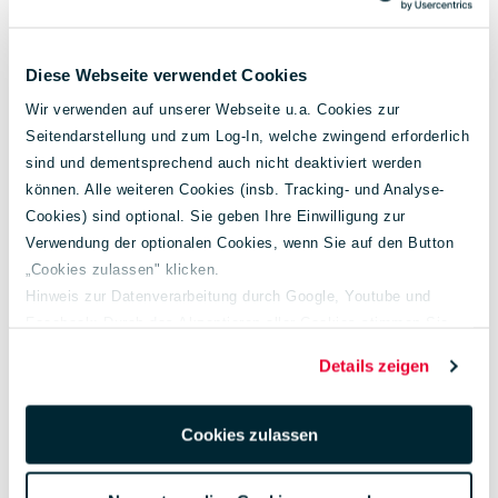
Diese Webseite verwendet Cookies
Wir verwenden auf unserer Webseite u.a. Cookies zur
Seitendarstellung und zum Log-In, welche zwingend erforderlich
sind und dementsprechend auch nicht deaktiviert werden
können. Alle weiteren Cookies (insb. Tracking- und Analyse-
Cookies) sind optional. Sie geben Ihre Einwilligung zur
Verwendung der optionalen Cookies, wenn Sie auf den Button
Energieverbrauch
6,4 l/100 km
„Cookies zulassen" klicken.
kombiniert:
Hinweis zur Datenverarbeitung durch Google, Youtube und
Facebook: Durch das Akzeptieren aller Cookies stimmen Sie
CO₂-Emissionen:
145 g/km
der Verarbeitung Ihrer Daten auch gem. Art. 49 Abs. 1 S. 1 lit. a
Details zeigen
CO₂-Klasse:
E
DSGVO zur Übermittlung in die USA zu. Hierbei besteht das
Risiko, dass Ihre Daten u. U. von US-Behörden zu Kontroll- und
Überwachungs-zwecken verarbeitet werden.
Cookies zulassen
Weiterführende Informationen finden Sie unter
lueg.de/datenschutz
.