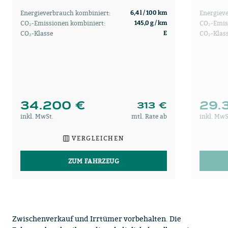
Energieverbrauch kombiniert:
Energiev
6,4 l / 100 km
CO₂-Emissionen kombiniert:
CO₂-Emis
145,0 g / km
CO₂-Klasse
CO₂-Klas
E
34.200 €
29.
313 €
inkl. MwSt.
mtl. Rate ab
inkl. MwS
VERGLEICHEN
ZUM FAHRZEUG
Zwischenverkauf und Irrtümer vorbehalten. Die