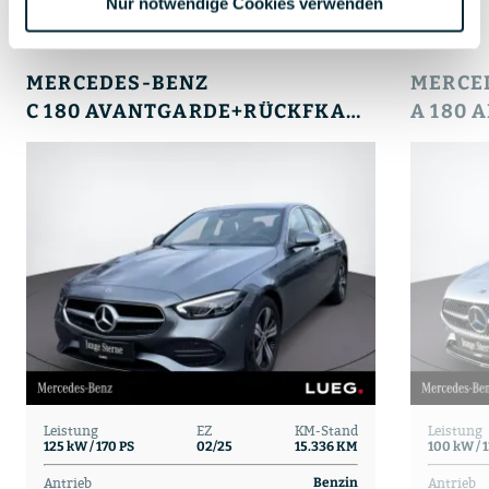
Nur notwendige Cookies verwenden
Weitere Fahrzeugangebote
Impressum
MERCEDES-BENZ
MERCE
C 180 AVANTGARDE+RÜCKFKAM+LENKRHZ+AMBIENTE+LED
Leistung
EZ
KM-Stand
Leistung
125 kW / 170 PS
02/25
15.336 KM
100 kW / 
Antrieb
Antrieb
Benzin