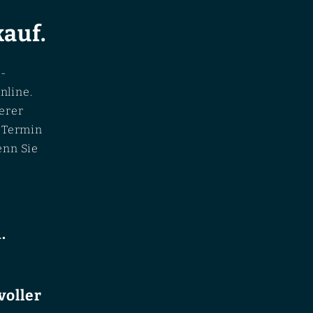
auf.
-
nline.
erer
n Termin
enn Sie
.
voller