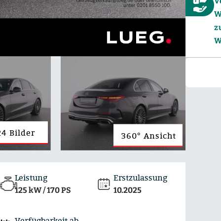
V
W
z
W
4 Bilder
360° Ansicht
Leistung
Erstzulassung
125 kW / 170 PS
10.2025
Verfügbarkeit ab