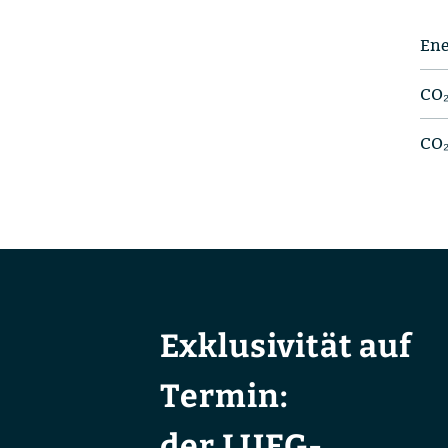
Ene
CO₂
CO₂
Exklusivität auf
Termin:
der LUEG-