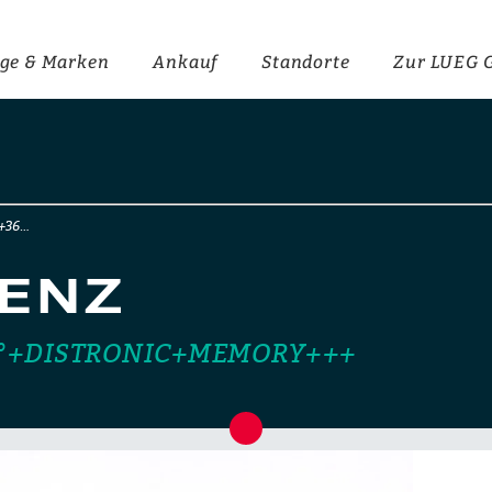
ge & Marken
Ankauf
Standorte
Zur LUEG 
+36…
ENZ
°+DISTRONIC+MEMORY+++