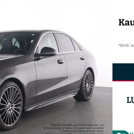
Kau
*MwSt. a
L