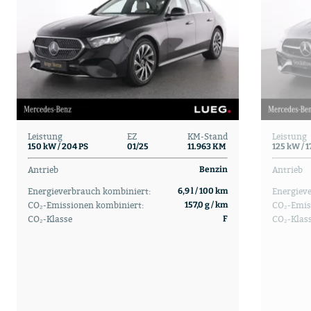
Leistung
EZ
KM-Stand
Leistung
150 kW / 204 PS
01/25
11.963 KM
125 kW / 1
Antrieb
Antrieb
Benzin
Energieverbrauch kombiniert:
Energiev
6,9 l / 100 km
CO₂-Emissionen kombiniert:
CO₂-Emis
157,0 g / km
CO₂-Klasse
CO₂-Klas
F