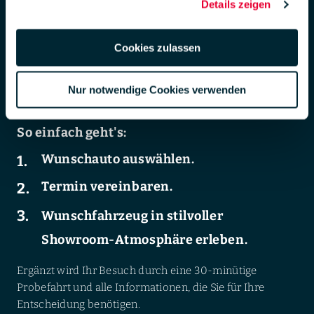
Details zeigen
der LUEG-Gebrauchtwagenkauf.
DSGVO zur Übermittlung in die USA zu. Hierbei besteht das
Risiko, dass Ihre Daten u. U. von US-Behörden zu Kontroll- und
Der Weg zu Ihrem exklusiven LUEG-
Überwachungs-zwecken verarbeitet werden.
Cookies zulassen
Gebrauchtwagenerlebnis beginnt online. Finden Sie Ihr
Weiterführende Informationen finden Sie unter
Wunschauto auf unserer Website und sichern Sie sich
lueg.de/datenschutz
.
Nur notwendige Cookies verwenden
einen Termin für eine Fahrzeugpräsentation – wenn Sie
Impressum
möchten, noch heute.
So einfach geht's:
Wunschauto auswählen.
Termin vereinbaren.
Wunschfahrzeug in stilvoller
Showroom-Atmosphäre erleben.
Ergänzt wird Ihr Besuch durch eine 30-minütige
Probefahrt und alle Informationen, die Sie für Ihre
Entscheidung benötigen.