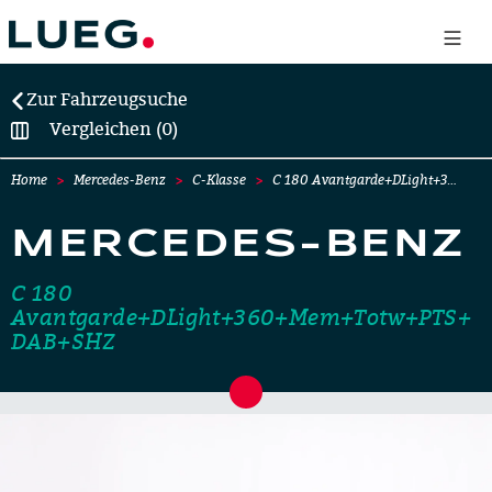
Zur Fahrzeugsuche
Vergleichen (0)
Home
Mercedes-Benz
C-Klasse
C 180 Avantgarde+DLight+3…
MERCEDES-BENZ
C 180
Avantgarde+DLight+360+Mem+Totw+PTS+
DAB+SHZ