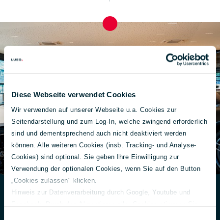
Diese Webseite verwendet Cookies
Wir verwenden auf unserer Webseite u.a. Cookies zur
Seitendarstellung und zum Log-In, welche zwingend erforderlich
sind und dementsprechend auch nicht deaktiviert werden
können. Alle weiteren Cookies (insb. Tracking- und Analyse-
Cookies) sind optional. Sie geben Ihre Einwilligung zur
Verwendung der optionalen Cookies, wenn Sie auf den Button
„Cookies zulassen" klicken.
Hinweis zur Datenverarbeitung durch Google, Youtube und
Facebook: Durch das Akzeptieren aller Cookies stimmen Sie
Exklusivität auf Termin:
der Verarbeitung Ihrer Daten auch gem. Art. 49 Abs. 1 S. 1 lit. a