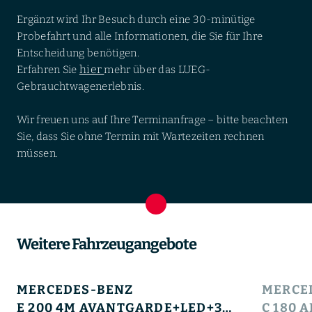
Ergänzt wird Ihr Besuch durch eine 30-minütige
Probefahrt und alle Informationen, die Sie für Ihre
Entscheidung benötigen.
hier
Erfahren Sie
mehr über das LUEG-
Gebrauchtwagenerlebnis.
Wir freuen uns auf Ihre Terminanfrage – bitte beachten
Sie, dass Sie ohne Termin mit Wartezeiten rechnen
müssen.
Weitere Fahrzeugangebote
MERCEDES-BENZ
MERCE
E 200 4M AVANTGARDE+LED+360°+TOTW+LEDER+PTS+DAB+