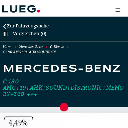
Zur Fahrzeugsuche
Vergleichen (0)
Home
Mercedes-Benz
C-Klasse
C 180 AMG+19+AHK+SOUND+DI…
MERCEDES-BENZ
C 180
AMG+19+AHK+SOUND+DISTRONIC+MEMO
RY+360°+++