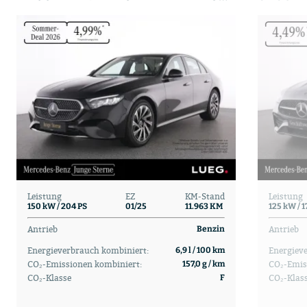
Leistung
EZ
KM-Stand
Leistung
150 kW / 204 PS
01/25
11.963 KM
125 kW / 1
Antrieb
Antrieb
Benzin
Energieverbrauch kombiniert:
Energiev
6,9 l / 100 km
CO₂-Emissionen kombiniert:
CO₂-Emis
157,0 g / km
CO₂-Klasse
CO₂-Klas
F