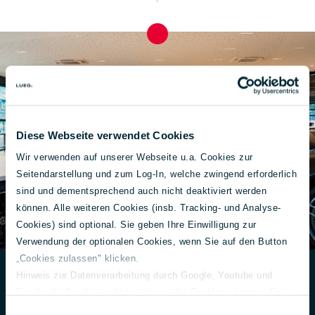
Diese Webseite verwendet Cookies
Wir verwenden auf unserer Webseite u.a. Cookies zur
Seitendarstellung und zum Log-In, welche zwingend erforderlich
sind und dementsprechend auch nicht deaktiviert werden
können. Alle weiteren Cookies (insb. Tracking- und Analyse-
Cookies) sind optional. Sie geben Ihre Einwilligung zur
Verwendung der optionalen Cookies, wenn Sie auf den Button
„Cookies zulassen" klicken.
Hinweis zur Datenverarbeitung durch Google, Youtube und
Facebook: Durch das Akzeptieren aller Cookies stimmen Sie
Exklusivität auf Termin:
der Verarbeitung Ihrer Daten auch gem. Art. 49 Abs. 1 S. 1 lit. a