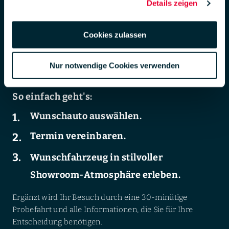
Details zeigen
der LUEG-Gebrauchtwagenkauf.
DSGVO zur Übermittlung in die USA zu. Hierbei besteht das
Risiko, dass Ihre Daten u. U. von US-Behörden zu Kontroll- und
Der Weg zu Ihrem exklusiven LUEG-
Überwachungs-zwecken verarbeitet werden.
Cookies zulassen
Gebrauchtwagenerlebnis beginnt online. Finden Sie Ihr
Weiterführende Informationen finden Sie unter
Wunschauto auf unserer Website und sichern Sie sich
lueg.de/datenschutz
.
Nur notwendige Cookies verwenden
einen Termin für eine Fahrzeugpräsentation – wenn Sie
Impressum
möchten, noch heute.
So einfach geht's:
Wunschauto auswählen.
Termin vereinbaren.
Wunschfahrzeug in stilvoller
Showroom-Atmosphäre erleben.
Ergänzt wird Ihr Besuch durch eine 30-minütige
Probefahrt und alle Informationen, die Sie für Ihre
Entscheidung benötigen.