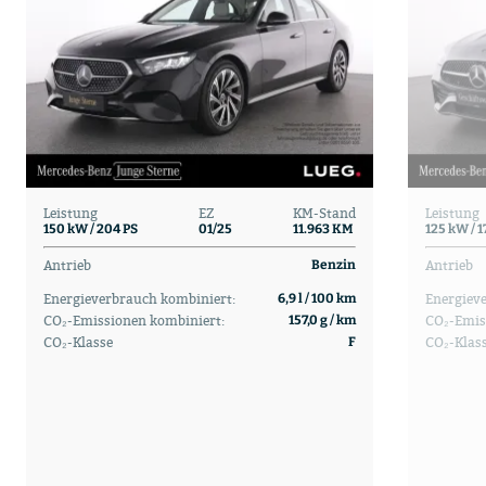
Leistung
EZ
KM-Stand
Leistung
150 kW / 204 PS
01/25
11.963 KM
125 kW / 1
Antrieb
Antrieb
Benzin
Energieverbrauch kombiniert:
Energiev
6,9 l / 100 km
CO₂-Emissionen kombiniert:
CO₂-Emis
157,0 g / km
CO₂-Klasse
CO₂-Klas
F