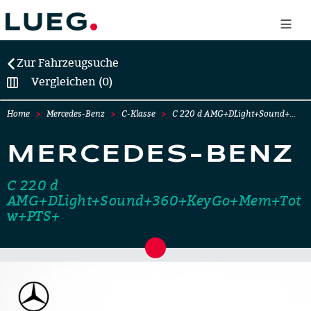
Zur Fahrzeugsuche
Vergleichen (0)
Home
Mercedes-Benz
C-Klasse
C 220 d AMG+DLight+Sound+…
MERCEDES-BENZ
C 220 d
AMG+DLight+Sound+360+KeyGo+Mem+Tot
w+PTS+