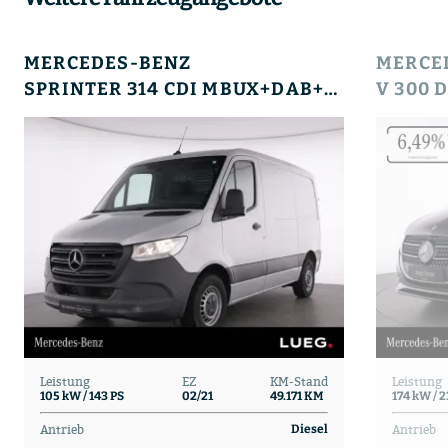
MERCEDES-BENZ
MERCE
SPRINTER 314 CDI MBUX+DAB+SHZG+KLIMA+RFK+AWR+65L
Leistung
EZ
KM-Stand
Leistung
105 kW / 143 PS
02/21
49.171 KM
174 kW / 2
Antrieb
Antrieb
Diesel