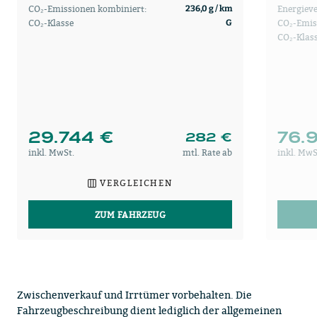
CO₂-Emissionen kombiniert:
Energiev
236,0 g / km
CO₂-Klasse
CO₂-Emis
G
CO₂-Klas
29.744 €
76.
282 €
inkl. MwSt.
mtl. Rate ab
inkl. MwS
VERGLEICHEN
ZUM FAHRZEUG
Zwischenverkauf und Irrtümer vorbehalten. Die
Fahrzeugbeschreibung dient lediglich der allgemeinen