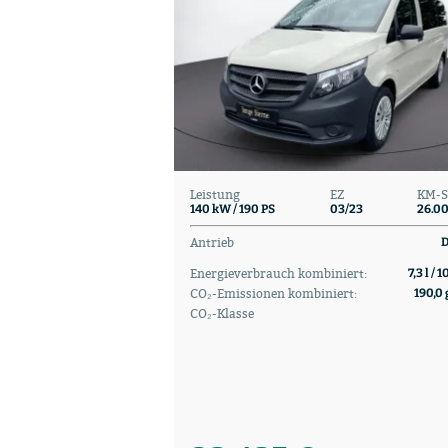
Leistung
EZ
KM-S
140 kW / 190 PS
03/23
26.0
Antrieb
D
Energieverbrauch kombiniert:
7,3 l / 
CO₂-Emissionen kombiniert:
190,0 
CO₂-Klasse