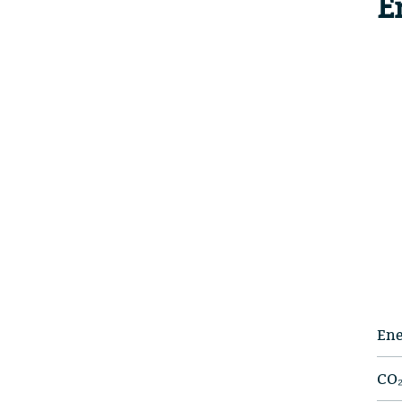
E
Ene
CO₂