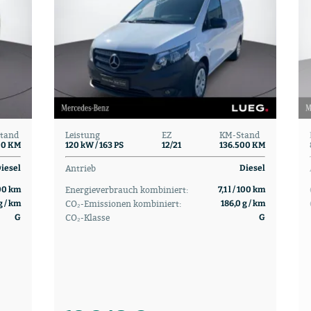
tand
Leistung
EZ
KM-Stand
00 KM
120 kW / 163 PS
12/21
136.500 KM
Antrieb
iesel
Diesel
Energieverbrauch kombiniert:
100 km
7,1 l / 100 km
CO₂-Emissionen kombiniert:
g / km
186,0 g / km
CO₂-Klasse
G
G