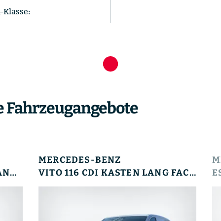
-Klasse:
e Fahrzeugangebote
MERCEDES-BENZ
M
VITO 119 CDI TOURER PRO LANG AHK AUT FACELIFT
VITO 116 CDI KASTEN LANG FACELIFT KAM. KLIMAA