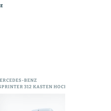
E
ERCEDES-BENZ
MERCEDES
ESPRINTER 312 KASTEN HOCHDACH AUT KAM. NAVI SHZ