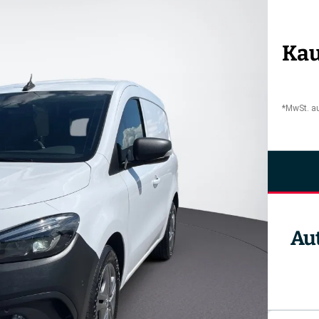
Kau
*MwSt. a
Au