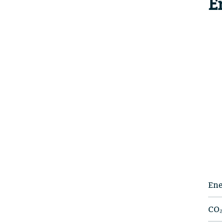
E
Ene
CO₂