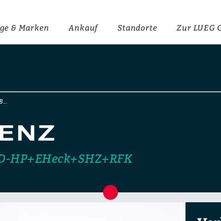
ge & Marken
Ankauf
Standorte
Zur LUEG 
MB…
ENZ
LED-HP+EHeck+SHZ+RFK