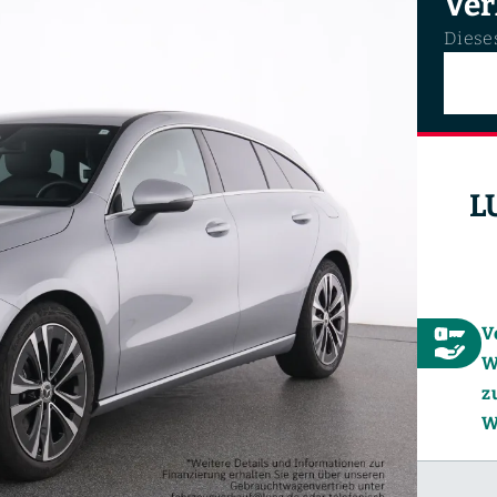
Ver
Dieses
L
V
W
z
W