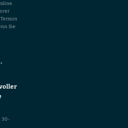
nline.
erer
n Termin
enn Sie
.
voller
e
e 30-