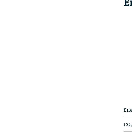
E
Ene
CO₂