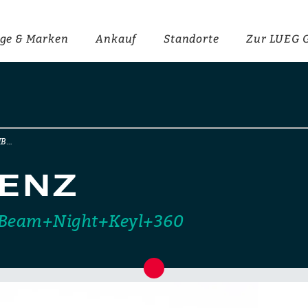
ge & Marken
Ankauf
Standorte
Zur LUEG 
MB…
ENZ
MBeam+Night+Keyl+360