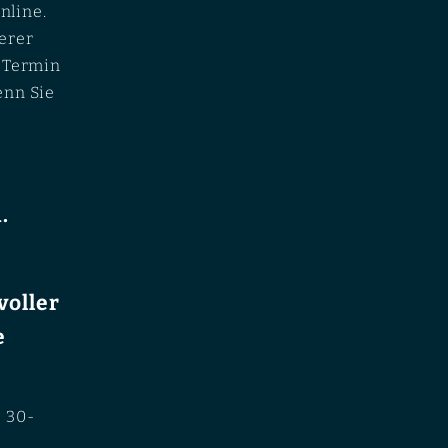
nline.
erer
n Termin
enn Sie
.
voller
e
e 30-