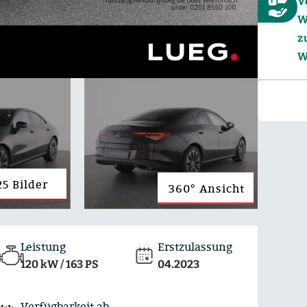
V
W
z
W
25 Bilder
360° Ansicht
Leistung
Erstzulassung
120 kW / 163 PS
04.2023
Verfügbarkeit ab