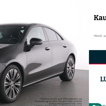
Kau
*MwSt. a
L