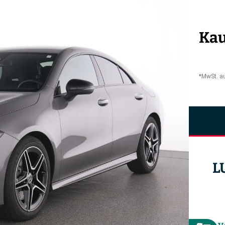
Kau
*MwSt. a
L