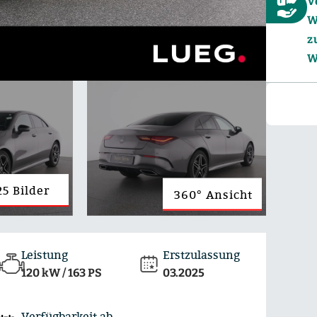
V
W
z
W
25 Bilder
360° Ansicht
Leistung
Erstzulassung
120 kW / 163 PS
03.2025
Verfügbarkeit ab