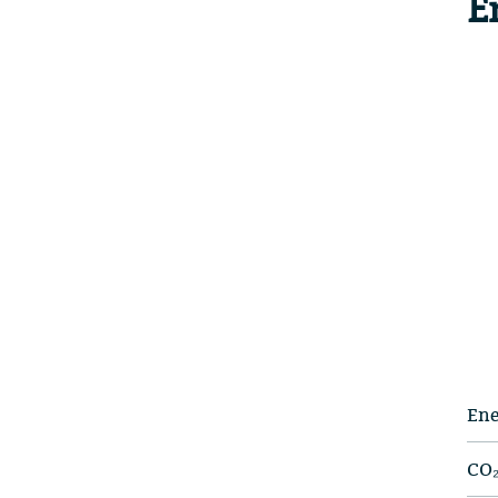
E
Ene
CO₂