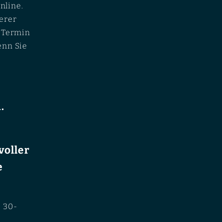
nline.
erer
n Termin
enn Sie
.
voller
e
e 30-