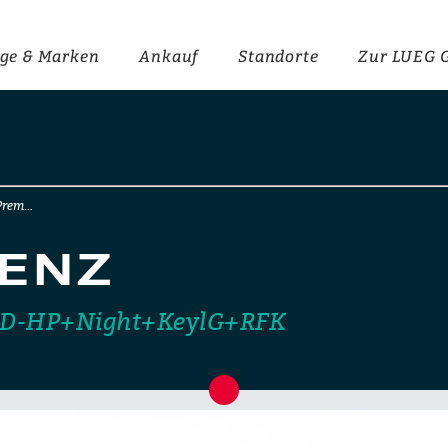
ge & Marken
Ankauf
Standorte
Zur LUEG 
Prem…
ENZ
D-HP+Night+KeylG+RFK