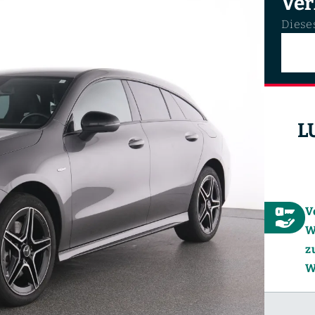
Ver
Dieses
L
V
W
z
W