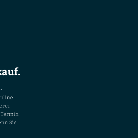
auf.
-
nline.
erer
n Termin
enn Sie