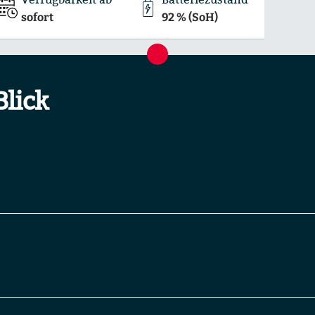
sofort
92 % (SoH)
Blick