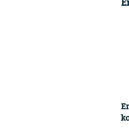
E
E
ko