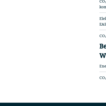
CO₂
kom
Ele
EAE
CO₂
Be
We
Ene
CO₂