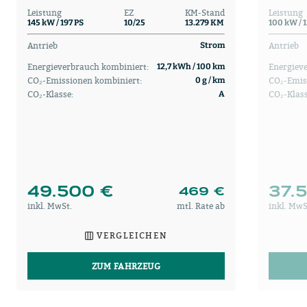
Leistung
EZ
KM-Stand
Leistung
145 kW / 197 PS
10/25
13.279 KM
100 kW / 
Antrieb
Antrieb
Strom
Energieverbrauch kombiniert:
Energiev
12,7 kWh / 100 km
CO₂-Emissionen kombiniert:
CO₂-Emis
0 g / km
CO₂-Klasse:
CO₂-Klas
A
49.500 €
37.
469 €
inkl. MwSt.
mtl. Rate ab
inkl. MwS
VERGLEICHEN
ZUM FAHRZEUG