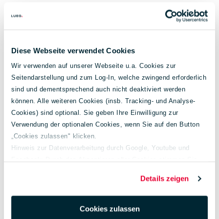
Emissionsangaben
Diese Webseite verwendet Cookies
Wir verwenden auf unserer Webseite u.a. Cookies zur
Seitendarstellung und zum Log-In, welche zwingend erforderlich
sind und dementsprechend auch nicht deaktiviert werden
können. Alle weiteren Cookies (insb. Tracking- und Analyse-
Cookies) sind optional. Sie geben Ihre Einwilligung zur
Verwendung der optionalen Cookies, wenn Sie auf den Button
„Cookies zulassen" klicken.
Hinweis zur Datenverarbeitung durch Google, Youtube und
Energieverbrauch
6,5 l/100 km
kombiniert:
Facebook: Durch das Akzeptieren aller Cookies stimmen Sie
der Verarbeitung Ihrer Daten auch gem. Art. 49 Abs. 1 S. 1 lit. a
Details zeigen
CO₂-Emissionen:
148 g/km
DSGVO zur Übermittlung in die USA zu. Hierbei besteht das
Risiko, dass Ihre Daten u. U. von US-Behörden zu Kontroll- und
CO₂-Klasse:
E
Überwachungs-zwecken verarbeitet werden.
Cookies zulassen
Weiterführende Informationen finden Sie unter