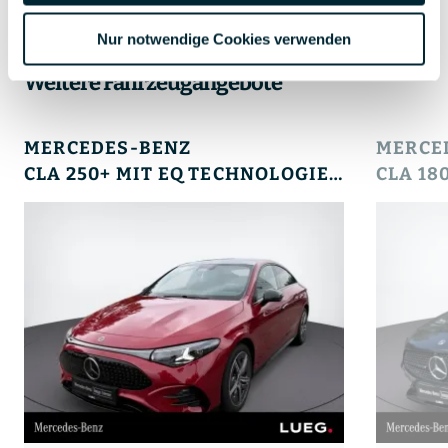
lueg.de/datenschutz
.
Nur notwendige Cookies verwenden
Impressum
Weitere Fahrzeugangebote
MERCEDES-BENZ
MERCE
CLA 250+ MIT EQ TECHNOLOGIE AMG+NIGHT+HUD+MULTIB