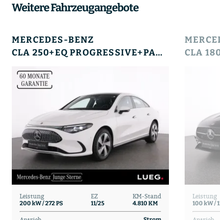
Weitere Fahrzeugangebote
MERCEDES-BENZ
MERCE
CLA 250+EQ PROGRESSIVE+PANO+LED+KEYGO+HUD+KAMERA
Leistung
EZ
KM-Stand
Leistung
200 kW / 272 PS
11/25
4.810 KM
100 kW / 
Antrieb
Antrieb
Strom