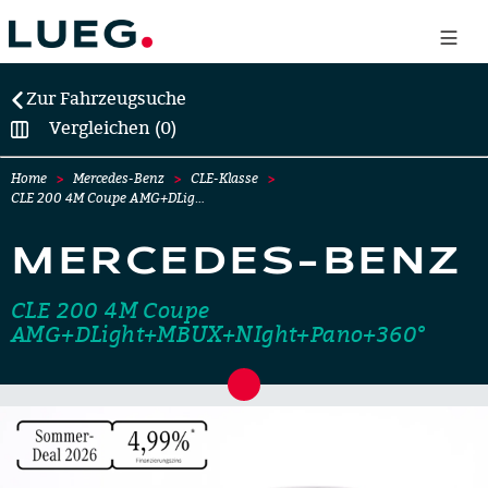
Zur Fahrzeugsuche
Vergleichen (0)
Home
Mercedes-Benz
CLE-Klasse
CLE 200 4M Coupe AMG+DLig…
MERCEDES-BENZ
CLE 200 4M Coupe
AMG+DLight+MBUX+NIght+Pano+360°