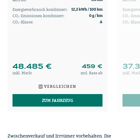
Energieverbrauch kombiniert:
Energiev
12,2 kWh / 100 km
CO₂-Emissionen kombiniert:
CO₂-Emis
0 g / km
CO₂-Klasse:
CO₂-Klas
A
48.485 €
37.
459 €
inkl. MwSt.
mtl. Rate ab
inkl. MwS
VERGLEICHEN
ZUM FAHRZEUG
Zwischenverkauf und Irrtümer vorbehalten. Die