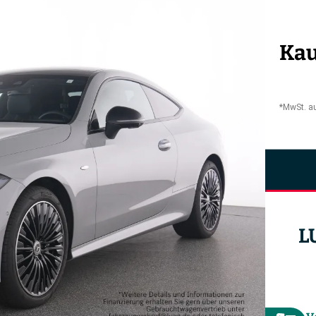
Kau
*MwSt. a
L