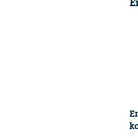
E
E
ko