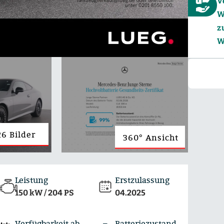
V
W
z
W
6 Bilder
360° Ansicht
Leistung
Erstzulassung
150 kW / 204 PS
04.2025
Verfügbarkeit ab
Batteriezustand