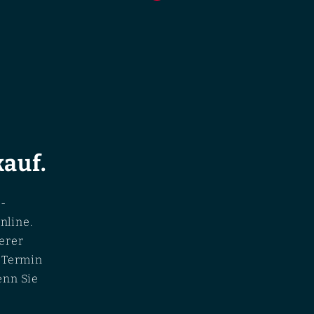
auf.
-
nline.
erer
n Termin
enn Sie