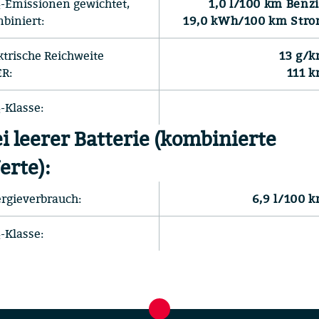
-Emissionen gewichtet,
1,0 l/100 km Benz
biniert:
19,0 kWh/100 km Str
ktrische Reichweite
13 g/
R:
111 
-Klasse:
i leerer Batterie (kombinierte
rte):
rgieverbrauch:
6,9 l/100 
-Klasse: