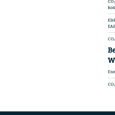
CO₂
kom
Ele
EAE
CO₂
Be
We
Ene
CO₂