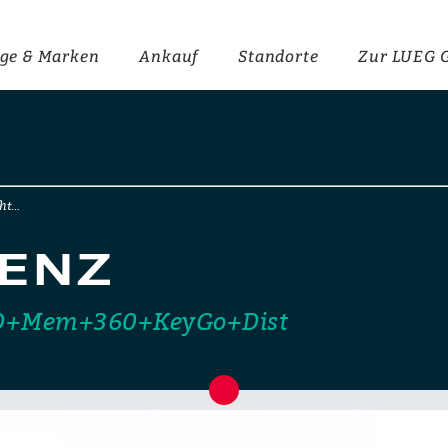
ge & Marken
Ankauf
Standorte
Zur LUEG 
ht…
ENZ
D+Mem+360+KeyGo+Dist