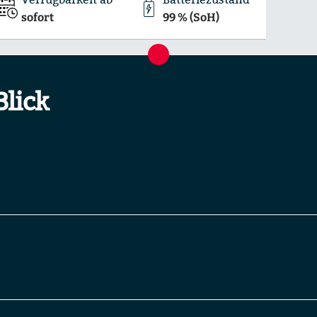
sofort
99 % (SoH)
Blick