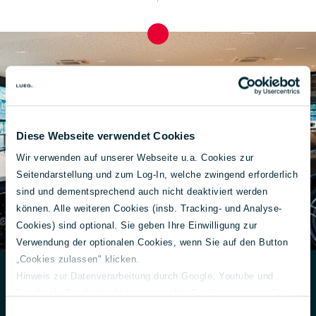
Diese Webseite verwendet Cookies
Wir verwenden auf unserer Webseite u.a. Cookies zur
Seitendarstellung und zum Log-In, welche zwingend erforderlich
sind und dementsprechend auch nicht deaktiviert werden
können. Alle weiteren Cookies (insb. Tracking- und Analyse-
Cookies) sind optional. Sie geben Ihre Einwilligung zur
Verwendung der optionalen Cookies, wenn Sie auf den Button
„Cookies zulassen" klicken.
Hinweis zur Datenverarbeitung durch Google, Youtube und
Facebook: Durch das Akzeptieren aller Cookies stimmen Sie
Exklusivität auf Termin:
der Verarbeitung Ihrer Daten auch gem. Art. 49 Abs. 1 S. 1 lit. a