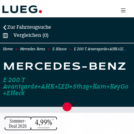
Zur Fahrzeugsuche
Vergleichen (0)
Home
Mercedes-Benz
E-Klasse
E 200 T Avantgarde+AHK+LE…
MERCEDES-BENZ
E 200 T
Avantgarde+AHK+LED+Sthzg+Kam+KeyGo
+EHeck