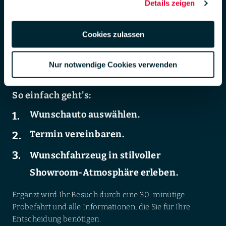
Details zeigen
der LUEG-Gebrauchtwagenkauf.
DSGVO zur Übermittlung in die USA zu. Hierbei besteht das
Risiko, dass Ihre Daten u. U. von US-Behörden zu Kontroll- und
Der Weg zu Ihrem exklusiven LUEG-
Überwachungs-zwecken verarbeitet werden.
Cookies zulassen
Gebrauchtwagenerlebnis beginnt online. Finden Sie Ihr
Weiterführende Informationen finden Sie unter
Wunschauto auf unserer Website und sichern Sie sich
lueg.de/datenschutz
.
Nur notwendige Cookies verwenden
einen Termin für eine Fahrzeugpräsentation – wenn Sie
Impressum
möchten, noch heute.
So einfach geht's:
Wunschauto auswählen.
Termin vereinbaren.
Wunschfahrzeug in stilvoller
Showroom-Atmosphäre erleben.
Ergänzt wird Ihr Besuch durch eine 30-minütige
Probefahrt und alle Informationen, die Sie für Ihre
Entscheidung benötigen.