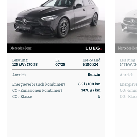
Leistung
EZ
KM-Stand
Leistung
125 kW / 170 PS
07/25
9.100 KM
147 kW / 
Antrieb
Antrieb
Benzin
Energieverbrauch kombiniert:
Energiev
6,5 l / 100 km
CO₂-Emissionen kombiniert:
CO₂-Emis
147,0 g / km
CO₂-Klasse
CO₂-Klas
E