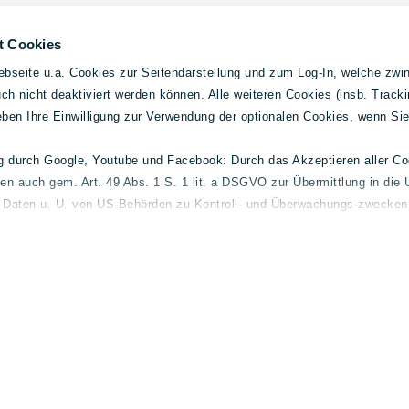
t Cookies
bseite u.a. Cookies zur Seitendarstellung und zum Log-In, welche zwin
h nicht deaktiviert werden können. Alle weiteren Cookies (insb. Tracki
geben Ihre Einwilligung zur Verwendung der optionalen Cookies, wenn Si
ng durch Google, Youtube und Facebook: Durch das Akzeptieren aller C
ten auch gem. Art. 49 Abs. 1 S. 1 lit. a DSGVO zur Übermittlung in die 
elder
Gebrauchtwagen
Allg
e Daten u. U. von US-Behörden zu Kontroll- und Überwachungs-zwecken 
l und-
Mercedes-Benz
Konta
 finden Sie unter
lueg.de/datenschutz
.
Volvo
Impre
smart
Daten
Fuso
Cooki
Barrie
Streit
 Transparenz. Für Hinweisgeber haben wir daher den fol