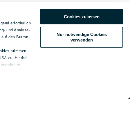
Cookies zulassen
gend erforderlich
ng- und Analyse-
Nur notwendige Cookies
e auf den Button
verwenden
ookies stimmen
USA zu. Hierbei
emein
verarbeitet
kt
ssum
schutz
e-Erklärung
refreiheitsinformationen
beilegung
genden Link bereitgestellt: