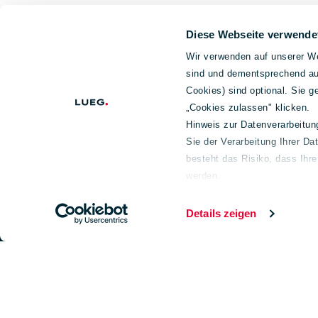
Diese Webseite verwende
Wir verwenden auf unserer We
sind und dementsprechend auc
Cookies) sind optional. Sie 
„Cookies zulassen" klicken.
Hinweis zur Datenverarbeitu
Sie der Verarbeitung Ihrer Da
Footer
Unternehmen
Geschäftsf
besteht das Risiko, dass Ihr
werden.
Über uns
Fahrzeughande
Weiterführende Informationen
Aktuelles
service
Impressum
Details zeigen
150 Jahre Lueg
Fahrzeugbau
Unternehmensführung
Gesellschafter
Nachhaltigkeit
Wir legen Wert auf Ehrlichkeit, Integrität und
LUEG Hinweisgeber