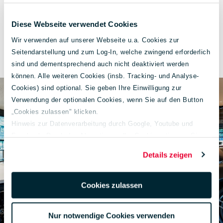
Werte):
Diese Webseite verwendet Cookies
Energieverbrauch:
5,7 l/100 km
Wir verwenden auf unserer Webseite u.a. Cookies zur
CO₂-Klasse:
E
Seitendarstellung und zum Log-In, welche zwingend erforderlich
sind und dementsprechend auch nicht deaktiviert werden
können. Alle weiteren Cookies (insb. Tracking- und Analyse-
Cookies) sind optional. Sie geben Ihre Einwilligung zur
Verwendung der optionalen Cookies, wenn Sie auf den Button
„Cookies zulassen" klicken.
Hinweis zur Datenverarbeitung durch Google, Youtube und
Facebook: Durch das Akzeptieren aller Cookies stimmen Sie
der Verarbeitung Ihrer Daten auch gem. Art. 49 Abs. 1 S. 1 lit. a
Details zeigen
DSGVO zur Übermittlung in die USA zu. Hierbei besteht das
Risiko, dass Ihre Daten u. U. von US-Behörden zu Kontroll- und
Überwachungs-zwecken verarbeitet werden.
Cookies zulassen
Weiterführende Informationen finden Sie unter
lueg.de/datenschutz
.
Nur notwendige Cookies verwenden
Impressum