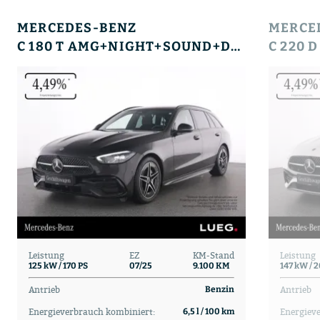
MERCEDES-BENZ
MERCE
C 180 T AMG+NIGHT+SOUND+DISTRONIC+MEMORY+360°+++
Leistung
EZ
KM-Stand
Leistung
125 kW / 170 PS
07/25
9.100 KM
147 kW / 
Antrieb
Antrieb
Benzin
Energieverbrauch kombiniert:
Energiev
6,5 l / 100 km