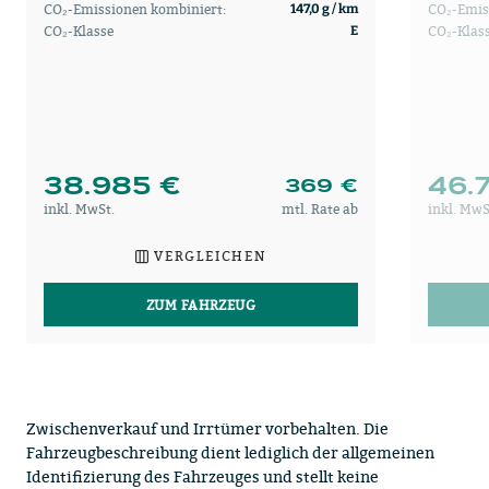
CO₂-Emissionen kombiniert:
CO₂-Emis
147,0 g / km
CO₂-Klasse
CO₂-Klas
E
38.985 €
46.
369 €
inkl. MwSt.
mtl. Rate ab
inkl. MwS
VERGLEICHEN
ZUM FAHRZEUG
Zwischenverkauf und Irrtümer vorbehalten. Die
Fahrzeugbeschreibung dient lediglich der allgemeinen
Identifizierung des Fahrzeuges und stellt keine