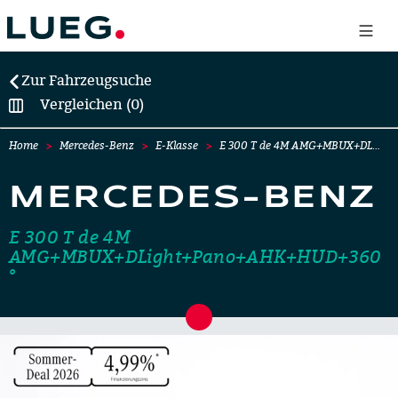
Zur Fahrzeugsuche
Vergleichen (0)
Home
Mercedes-Benz
E-Klasse
E 300 T de 4M AMG+MBUX+DL…
MERCEDES-BENZ
E 300 T de 4M
AMG+MBUX+DLight+Pano+AHK+HUD+360
°