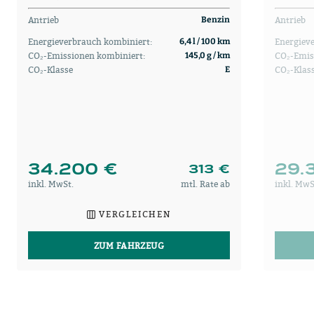
Antrieb
Antrieb
Benzin
Energieverbrauch kombiniert:
Energiev
6,4 l / 100 km
CO₂-Emissionen kombiniert:
CO₂-Emis
145,0 g / km
CO₂-Klasse
CO₂-Klas
E
34.200 €
29.
313 €
inkl. MwSt.
mtl. Rate ab
inkl. MwS
VERGLEICHEN
ZUM FAHRZEUG