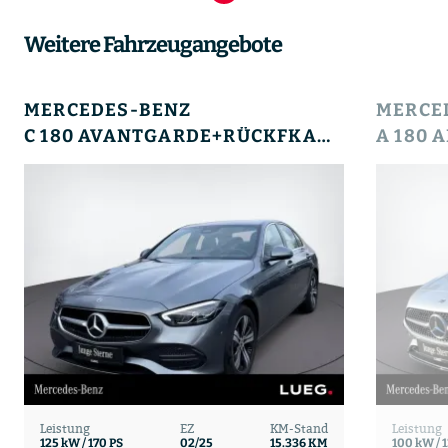
Weitere Fahrzeugangebote
MERCEDES-BENZ
MERCE
C 180 AVANTGARDE+RÜCKFKAM+LENKRHZ+AMBIENTE+LED
Leistung
EZ
KM-Stand
Leistung
125 kW / 170 PS
02/25
15.336 KM
100 kW / 