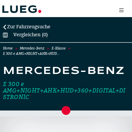
Zur Fahrzeugsuche
Vergleichen (0)
Home
Mercedes-Benz
E-Klasse
E 300 e AMG+NIGHT+AHK+HUD…
MERCEDES-BENZ
E 300 e
AMG+NIGHT+AHK+HUD+360+DIGITAL+DI
STRONIC