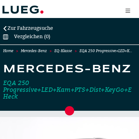
Zur Fahrzeugsuche
Vergleichen (0)
Home
Mercedes-Benz
EQ-Klasse
EQA 250 Progressive+LED+K…
MERCEDES-BENZ
EQA 250
Progressive+LED+Kam+PTS+Dist+KeyGo+E
Heck