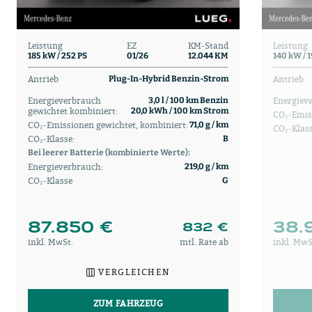
Leistung
EZ
KM-Stand
Leistung
185 kW / 252 PS
01/26
12.044 KM
140 kW / 
Antrieb
Antrieb
Plug-In-Hybrid Benzin-Strom
Energieverbrauch
Energiev
3,0 l / 100 km Benzin
gewichtet kombiniert:
20,0 kWh / 100 km Strom
CO₂-Emis
CO₂-Emissionen gewichtet, kombiniert:
71,0 g / km
CO₂-Klass
CO₂-Klasse:
B
Bei leerer Batterie (kombinierte Werte):
Energieverbrauch:
219,0 g / km
CO₂-Klasse
G
87.850 €
38.
832 €
inkl. MwSt.
mtl. Rate ab
inkl. MwS
VERGLEICHEN
ZUM FAHRZEUG