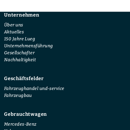
Unternehmen
Footer
Über uns
Aktuelles
150 Jahre Lueg
Unternehmensführung
Gesellschafter
Nachhaltigkeit
Geschäftsfelder
Fahrzeughandel und-service
Fahrzeugbau
Gebrauchtwagen
Mercedes-Benz