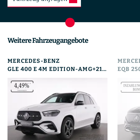
Weitere Fahrzeugangebote
MERCEDES-BENZ
MERCE
GLE 400 E 4M EDITION-AMG+21+HUD+PANO+AHK+SOUND+