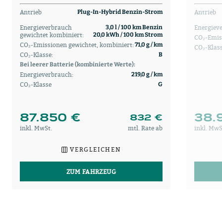
Antrieb
Antrieb
Plug-In-Hybrid Benzin-Strom
Energieverbrauch
Energiev
3,0 l / 100 km Benzin
gewichtet kombiniert:
20,0 kWh / 100 km Strom
CO₂-Emis
CO₂-Emissionen gewichtet, kombiniert:
71,0 g / km
CO₂-Klass
CO₂-Klasse:
B
Bei leerer Batterie (kombinierte Werte):
Energieverbrauch:
219,0 g / km
CO₂-Klasse
G
87.850 €
38.
832 €
inkl. MwSt.
mtl. Rate ab
inkl. MwS
VERGLEICHEN
ZUM FAHRZEUG