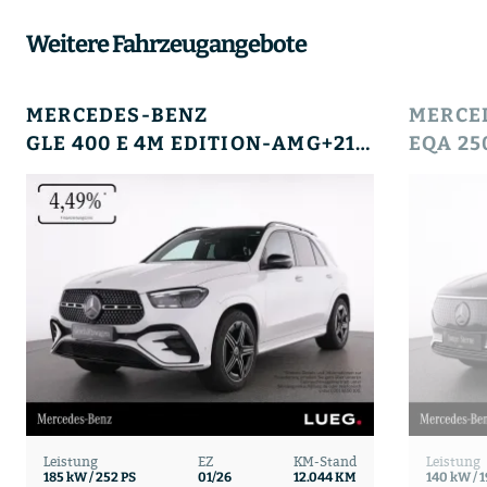
Weitere Fahrzeugangebote
MERCEDES-BENZ
MERCE
GLE 400 E 4M EDITION-AMG+21+HUD+PANO+AHK+SOUND+
Leistung
EZ
KM-Stand
Leistung
185 kW / 252 PS
01/26
12.044 KM
140 kW / 