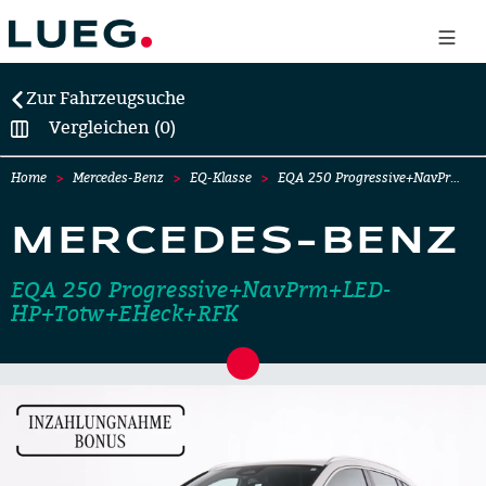
Zur Fahrzeugsuche
Vergleichen (0)
Home
Mercedes-Benz
EQ-Klasse
EQA 250 Progressive+NavPr…
MERCEDES-BENZ
EQA 250 Progressive+NavPrm+LED-
HP+Totw+EHeck+RFK