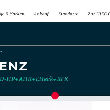
ge & Marken
Ankauf
Standorte
Zur LUEG 
r…
ENZ
LED-HP+AHK+EHeck+RFK