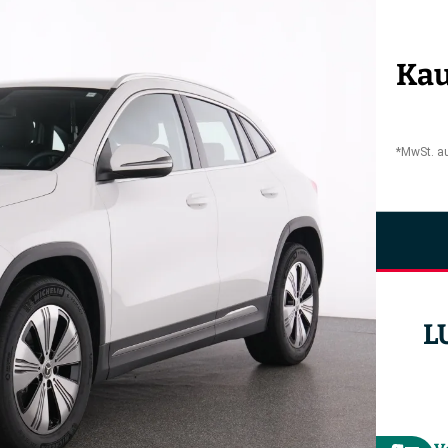
Kau
*MwSt. a
L