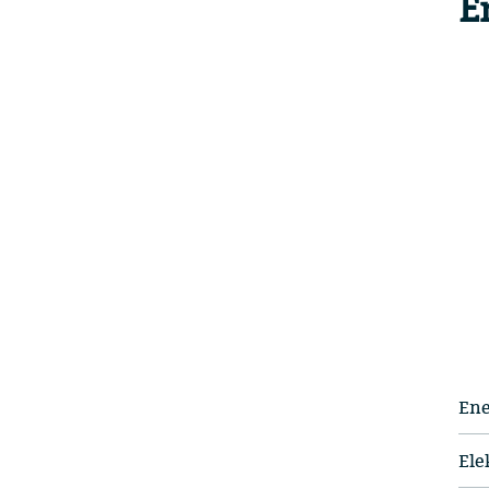
E
Ene
Ele