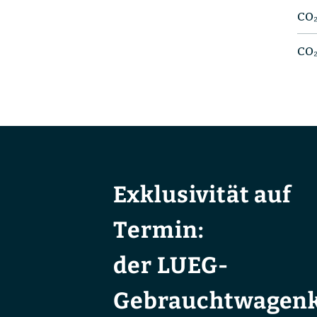
CO₂
CO₂
Exklusivität auf
Termin:
der LUEG-
Gebrauchtwagenk