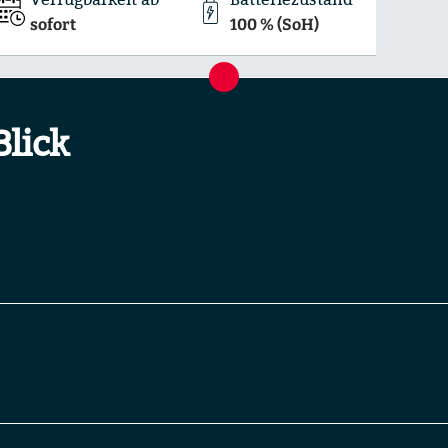
sofort
100 % (SoH)
Blick