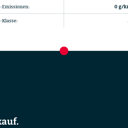
-Emissionen:
0 g/
-Klasse:
auf.