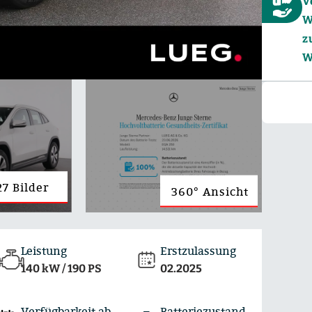
V
W
z
W
27 Bilder
360° Ansicht
Leistung
Erstzulassung
140 kW / 190 PS
02.2025
Verfügbarkeit ab
Batteriezustand