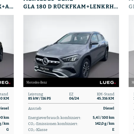
GLE 450 D 4MATIC AMG+AHK+AIRMATIC+STDHZG+MEMORY
GLA 180 D RÜCKFKAM+LENKRHZ+LED+EL HECKKL
tand
Leistung
EZ
KM-Stand
00 KM
85 kW / 116 PS
06/24
45.316 KM
Antrieb
iesel
Diesel
Energieverbrauch kombiniert:
100 km
5,4 l / 100 km
CO₂-Emissionen kombiniert:
g / km
142,0 g / km
CO₂-Klasse
G
E