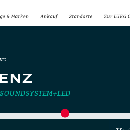
ge & Marken
Ankauf
Standorte
Zur LUEG 
+NIG…
ENZ
T+SOUNDSYSTEM+LED