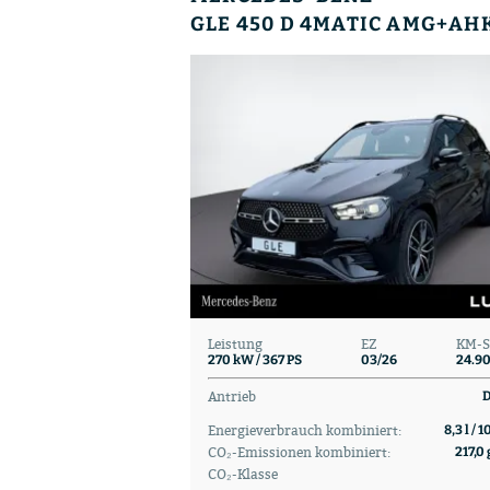
Leistung
EZ
KM-S
270 kW / 367 PS
03/26
24.9
Antrieb
D
Energieverbrauch kombiniert:
8,3 l / 
CO₂-Emissionen kombiniert:
217,0 
CO₂-Klasse