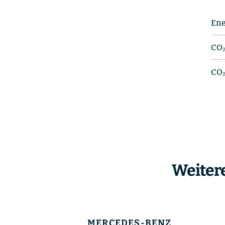
Ene
CO₂
CO₂
Weiter
MERCEDES-BENZ