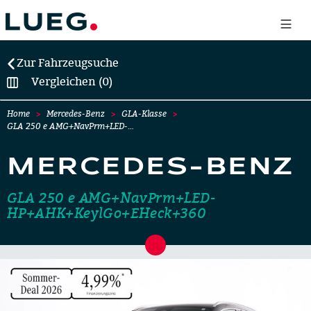
Zur Fahrzeugsuche
Vergleichen (0)
Home
Mercedes-Benz
GLA-Klasse
GLA 250 e AMG+NavPrm+LED-…
MERCEDES-BENZ
GLA 250 e AMG+NavPrm+LED-
HP+AHK+KeylGo+EHeck+360