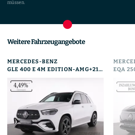
müssen.
Weitere Fahrzeugangebote
MERCEDES-BENZ
MERCE
GLE 400 E 4M EDITION-AMG+21+HUD+PANO+AHK+SOUND+