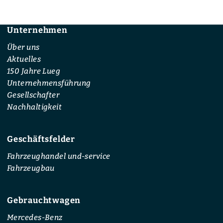
Unternehmen
Footer
Über uns
Aktuelles
150 Jahre Lueg
Unternehmensführung
Gesellschafter
Nachhaltigkeit
Geschäftsfelder
Fahrzeughandel und-service
Fahrzeugbau
Gebrauchtwagen
Mercedes-Benz