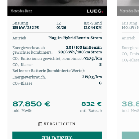
Leistung
EZ
KM-Stand
Leistung
185 kW / 252 PS
01/26
12.044 KM
140 kW / 
Antrieb
Antrieb
Plug-In-Hybrid Benzin-Strom
Energieverbrauch
Energiev
3,0 l / 100 km Benzin
gewichtet kombiniert:
20,0 kWh / 100 km Strom
CO₂-Emis
CO₂-Emissionen gewichtet, kombiniert:
71,0 g / km
CO₂-Klass
CO₂-Klasse:
B
Bei leerer Batterie (kombinierte Werte):
Energieverbrauch:
219,0 g / km
CO₂-Klasse
G
87.850 €
38.
832 €
inkl. MwSt.
mtl. Rate ab
inkl. MwS
VERGLEICHEN
ZUM FAHRZEUG