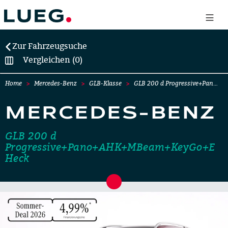
Zur Fahrzeugsuche
Vergleichen (0)
Home
Mercedes-Benz
GLB-Klasse
GLB 200 d Progressive+Pan…
MERCEDES-BENZ
GLB 200 d
Progressive+Pano+AHK+MBeam+KeyGo+E
Heck