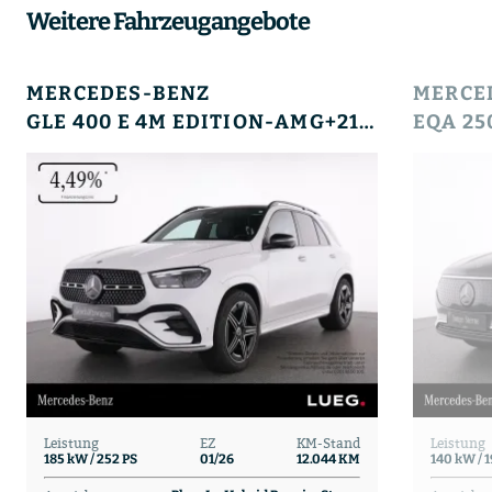
Weitere Fahrzeugangebote
MERCEDES-BENZ
MERCE
GLE 400 E 4M EDITION-AMG+21+HUD+PANO+AHK+SOUND+
Leistung
EZ
KM-Stand
Leistung
185 kW / 252 PS
01/26
12.044 KM
140 kW / 