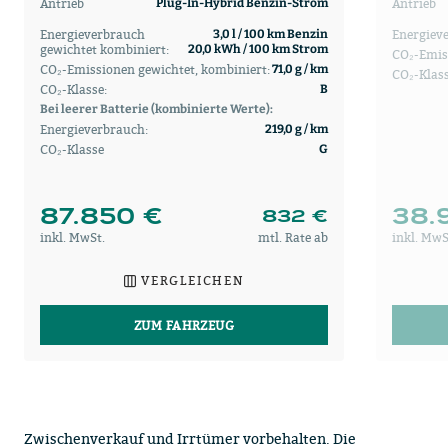
Antrieb
Antrieb
Plug-In-Hybrid Benzin-Strom
Energieverbrauch
Energiev
3,0 l / 100 km Benzin
gewichtet kombiniert:
20,0 kWh / 100 km Strom
CO₂-Emis
CO₂-Emissionen gewichtet, kombiniert:
71,0 g / km
CO₂-Klass
CO₂-Klasse:
B
Bei leerer Batterie (kombinierte Werte):
Energieverbrauch:
219,0 g / km
CO₂-Klasse
G
87.850 €
38.
832 €
inkl. MwSt.
mtl. Rate ab
inkl. MwS
VERGLEICHEN
ZUM FAHRZEUG
Zwischenverkauf und Irrtümer vorbehalten. Die