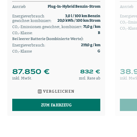
Antrieb
Antrieb
Plug-In-Hybrid Benzin-Strom
Energieverbrauch
Energiev
3,0 l / 100 km Benzin
gewichtet kombiniert:
20,0 kWh / 100 km Strom
CO₂-Emis
CO₂-Emissionen gewichtet, kombiniert:
71,0 g / km
CO₂-Klass
CO₂-Klasse:
B
Bei leerer Batterie (kombinierte Werte):
Energieverbrauch:
219,0 g / km
CO₂-Klasse
G
87.850 €
38.
832 €
inkl. MwSt.
mtl. Rate ab
inkl. MwS
VERGLEICHEN
ZUM FAHRZEUG