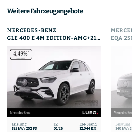
Weitere Fahrzeugangebote
MERCEDES-BENZ
MERCE
GLE 400 E 4M EDITION-AMG+21+HUD+PANO+AHK+SOUND+
Leistung
EZ
KM-Stand
Leistung
185 kW / 252 PS
01/26
12.044 KM
140 kW / 