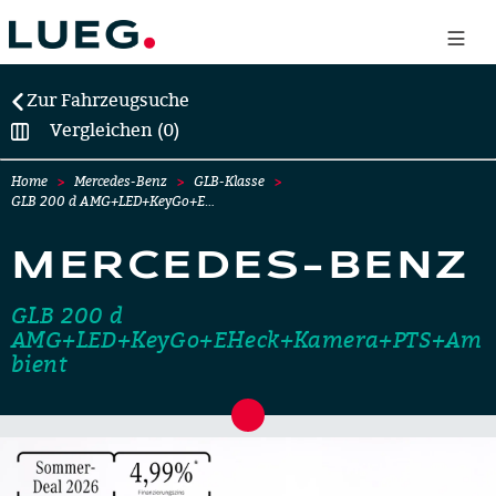
Zur Fahrzeugsuche
Vergleichen (0)
Home
Mercedes-Benz
GLB-Klasse
GLB 200 d AMG+LED+KeyGo+E…
MERCEDES-BENZ
GLB 200 d
AMG+LED+KeyGo+EHeck+Kamera+PTS+Am
bient