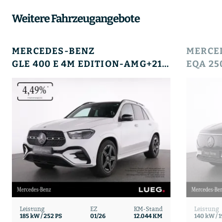
Weitere Fahrzeugangebote
MERCEDES-BENZ
MERCE
GLE 400 E 4M EDITION-AMG+21+HUD+PANO+AHK+SOUND+
Leistung
EZ
KM-Stand
Leistung
185 kW / 252 PS
01/26
12.044 KM
140 kW / 