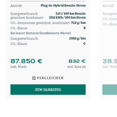
Antrieb
Antrieb
Plug-In-Hybrid Benzin-Strom
Energieverbrauch
Energiev
3,0 l / 100 km Benzin
gewichtet kombiniert:
20,0 kWh / 100 km Strom
CO₂-Emis
CO₂-Emissionen gewichtet, kombiniert:
71,0 g / km
CO₂-Klass
CO₂-Klasse:
B
Bei leerer Batterie (kombinierte Werte):
Energieverbrauch:
219,0 g / km
CO₂-Klasse
G
87.850 €
38.
832 €
inkl. MwSt.
mtl. Rate ab
inkl. MwS
VERGLEICHEN
ZUM FAHRZEUG