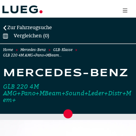
Zur Fahrzeugsuche
Vergleichen (0)
Home
Mercedes-Benz
GLB-Klasse
GLB 220 4M AMG+Pano+MBeam…
MERCEDES-BENZ
GLB 220 4M
AMG+Pano+MBeam+Sound+Leder+Distr+M
em+