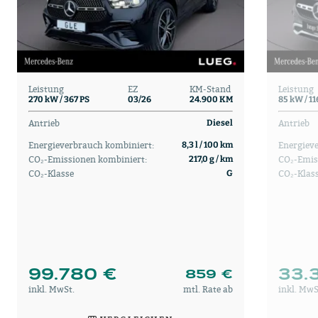
Leistung
EZ
KM-Stand
Leistung
270 kW / 367 PS
03/26
24.900 KM
85 kW / 11
Antrieb
Antrieb
Diesel
Energieverbrauch kombiniert:
Energiev
8,3 l / 100 km
CO₂-Emissionen kombiniert:
CO₂-Emis
217,0 g / km
CO₂-Klasse
CO₂-Klas
G
99.780 €
33.
859 €
inkl. MwSt.
mtl. Rate ab
inkl. MwS