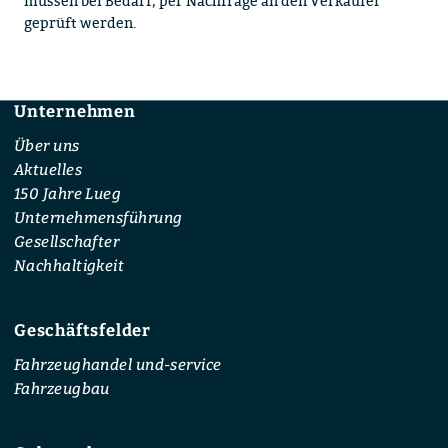
müssen bei Bedarf, per Nachfrage an den Verkäufer
geprüft werden.
Unternehmen
Footer
Über uns
Aktuelles
150 Jahre Lueg
Unternehmensführung
Gesellschafter
Nachhaltigkeit
Geschäftsfelder
Fahrzeughandel und-service
Fahrzeugbau